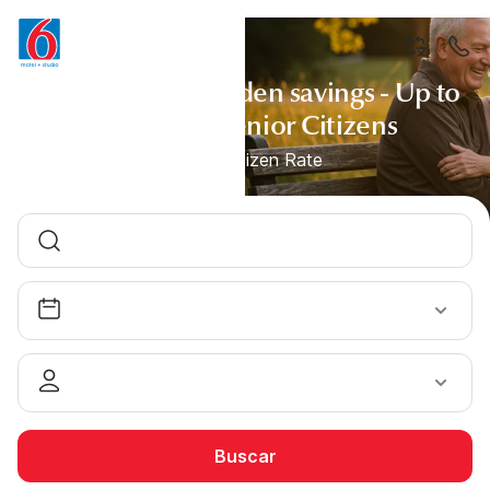
Golden years, golden savings - Up to
15% off for Senior Citizens
Senior Citizen Rate
Buscar