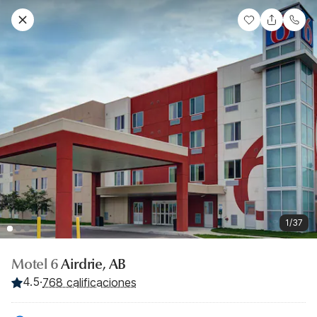
1/37
Motel 6
Airdrie, AB
4.5
·
768 calificaciones