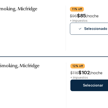
moking, Micfridge
11% off
$85
$96
/noche
+ Impuestos
Seleccionado
Smoking, Micfridge
12% off
$102
$116
/noche
+ Impuestos
Seleccionar