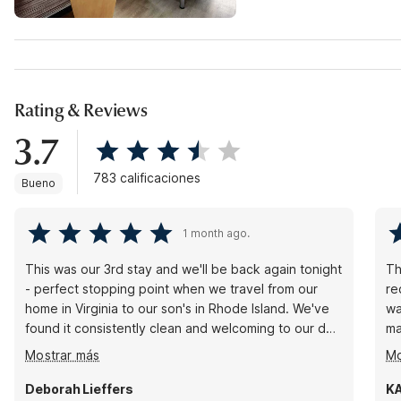
Rating & Reviews
3.7
783 calificaciones
Bueno
1 month ago.
This was our 3rd stay and we'll be back again tonight
Th
- perfect stopping point when we travel from our
re
home in Virginia to our son's in Rhode Island. We've
wa
found it consistently clean and welcoming to our dog
ma
at a price that works with our budget!
av
Mostrar más
Mo
Deborah Lieffers
K