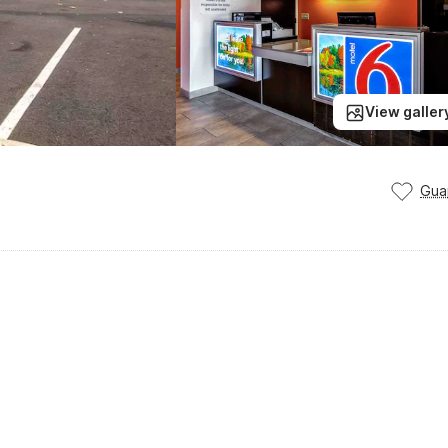
View galler
Gua