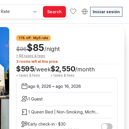
 Rate
Search
Iniciar sesión
11% off · My6 rate
$85
$96
/night
+ $8 taxes & fees
3 rooms left at this price
$595
$2,550
/week
/month
+ taxes & fees
+ taxes & fees
ago 9, 2026
–
ago 16, 2026
1 Guest
1 Queen Bed | Non-Smoking, Micfridge
Early check-in · $30