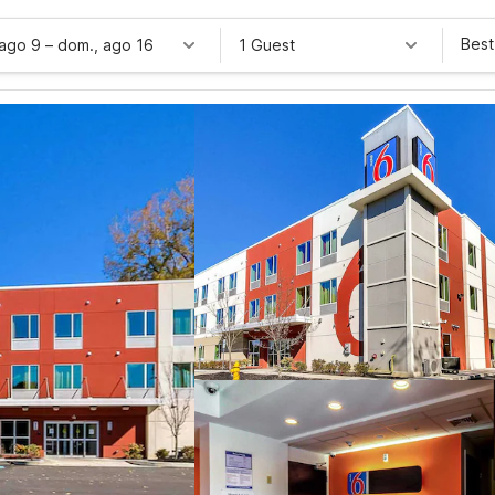
Best
 ago 9
–
dom., ago 16
1 Guest