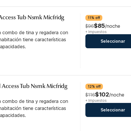
Access Tub Nsmk Micfridg
11% off
$85
$96
/noche
n combo de tina y regadera con
+ Impuestos
abitación tiene características
Seleccionar
capacidades.
 Access Tub Nsmk Micfridg
12% off
$102
$116
/noche
n combo de tina y regadera con
+ Impuestos
abitación tiene características
Seleccionar
capacidades.