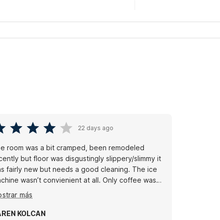
22 days ago
e room was a bit cramped, been remodeled
cently but floor was disgustingly slippery/slimmy it
s fairly new but needs a good cleaning. The ice
chine wasn’t convienient at all. Only coffee was
ailable. The price was good considering.
strar más
AREN KOLCAN