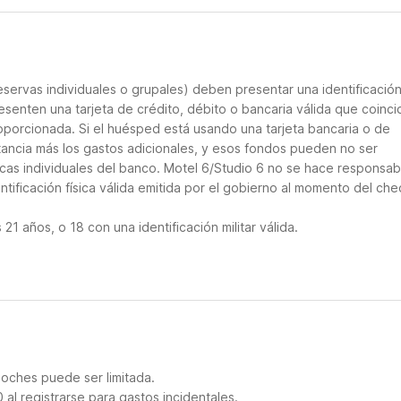
servas individuales o grupales) deben presentar una identificació
resenten una tarjeta de crédito, débito o bancaria válida que coinci
roporcionada. Si el huésped está usando una tarjeta bancaria o de
stancia más los gastos adicionales, y esos fondos pueden no ser
cas individuales del banco. Motel 6/Studio 6 no se hace responsab
ntificación física válida emitida por el gobierno al momento del che
 años, o 18 con una identificación militar válida.
noches puede ser limitada.
al registrarse para gastos incidentales.