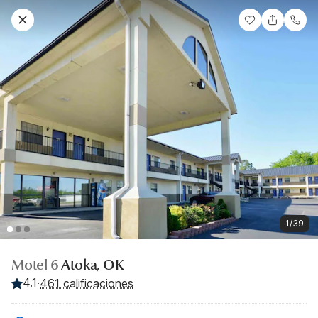
1/39
Motel 6
Atoka, OK
4.1
·
461 calificaciones