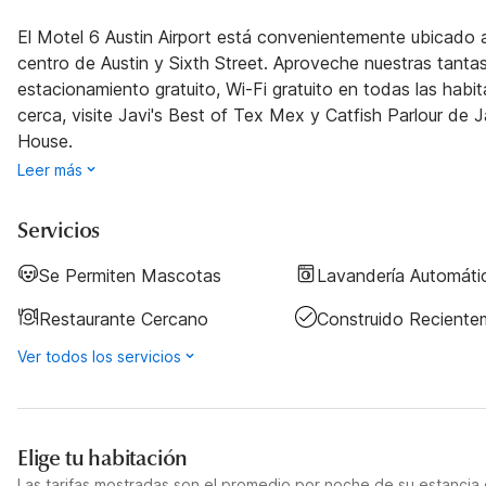
El Motel 6 Austin Airport está convenientemente ubicado 
centro de Austin y Sixth Street. Aproveche nuestras tant
estacionamiento gratuito, Wi-Fi gratuito en todas las habi
cerca, visite Javi's Best of Tex Mex y Catfish Parlour de 
House.
Leer más
Servicios
Se Permiten Mascotas
Lavandería Automáti
Restaurante Cercano
Construido Reciente
Ver todos los servicios
Elige tu habitación
Las tarifas mostradas son el promedio por noche de su estancia d