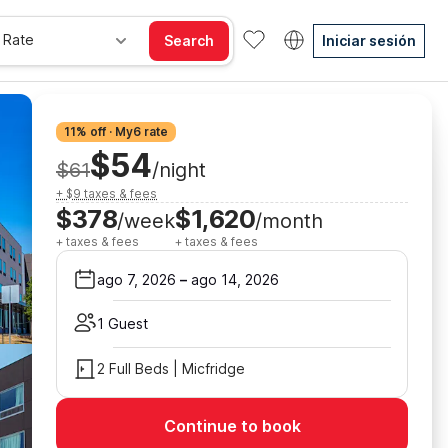
 Rate
Search
Iniciar sesión
11% off · My6 rate
$54
$61
/night
+ $9 taxes & fees
$378
$1,620
/week
/month
+ taxes & fees
+ taxes & fees
ago 7, 2026
–
ago 14, 2026
1 Guest
2 Full Beds | Micfridge
Continue to book