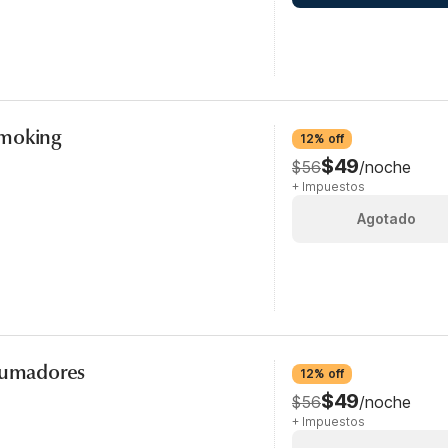
Smoking
12% off
$49
$56
/noche
+ Impuestos
Agotado
 fumadores
12% off
$49
$56
/noche
+ Impuestos