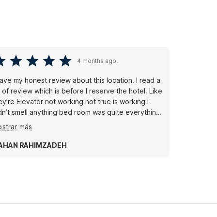
4 months ago.
gave my honest review about this location. I read a
t of review which is before I reserve the hotel. Like
ey’re Elevator not working not true is working I
dn’t smell anything bed room was quite everything
s amazing and excellent but this time I reserved
strar más
e hotel by their app no booking.com and I had way
tter experience thanks motel 6
AHAN RAHIMZADEH