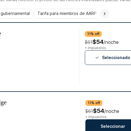
a gubernamental
Tarifa para miembros de AARP
CorporatePlu
e
11% off
$54
$61
/noche
+ Impuestos
Seleccionado
dge
11% off
$54
$61
/noche
+ Impuestos
Seleccionar