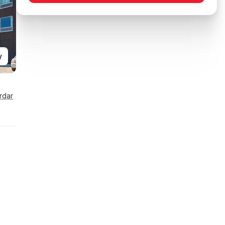
y
rdar