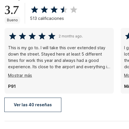
3.7
513 calificaciones
Bueno
2 months ago.
This is my go to. I will take this over extended stay
I 
down the street. Stayed here at least 5 different
lo
times for work this year and always had a good
th
experience. Its close to the airport and everything i
di
need access too. Front desk is always helpful. Just
wa
Mostrar más
Mo
not really a fan of the laundry room. Its only one
th
washer and one dryer. The dryer, its like .50 or
be
P91
M
something and you have to keep doing multiple
transactions to get more time. I just go offsite to
wash instead
Ver las 40 reseñas