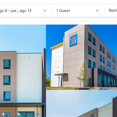
Best
ago 6
–
jue., ago 13
1 Guest