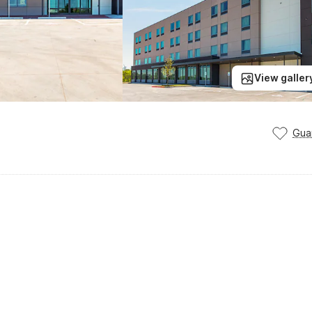
View galler
Gua