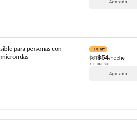
Agotado
esible para personas con
11% off
, microndas
$54
$61
/noche
+ Impuestos
Agotado