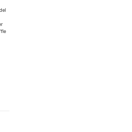
del
er
fle
.