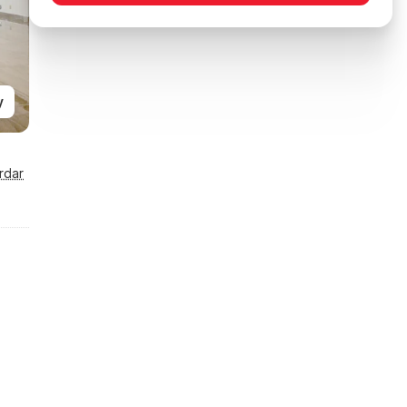
y
rdar