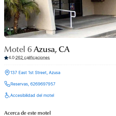
Motel 6
Azusa, CA
4.0
·
262
calificaciones
137 East 1st Street, Azusa
Reservas, 6269697957
Accesibilidad del motel
Acerca de este motel