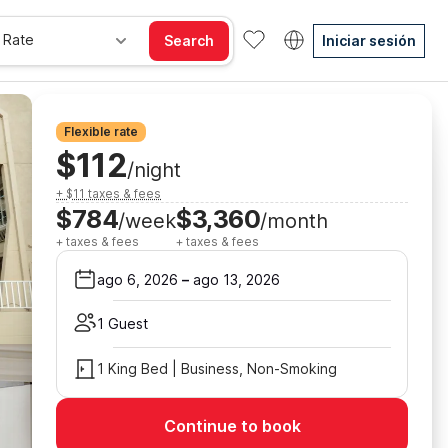
 Rate
Search
Iniciar sesión
Flexible rate
$112
/night
+ $11 taxes & fees
$784
$3,360
/week
/month
+ taxes & fees
+ taxes & fees
ago 6, 2026
–
ago 13, 2026
1 Guest
1 King Bed | Business, Non-Smoking
Continue to book