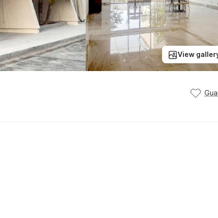
View galler
Gua