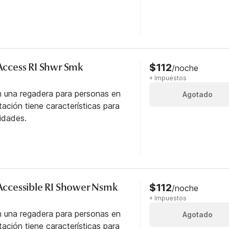
 Access RI Shwr Smk
$112
/noche
+ Impuestos
n una regadera para personas en
Agotado
itación tiene características para
idades.
y Accessible RI Shower Nsmk
$112
/noche
+ Impuestos
n una regadera para personas en
Agotado
itación tiene características para