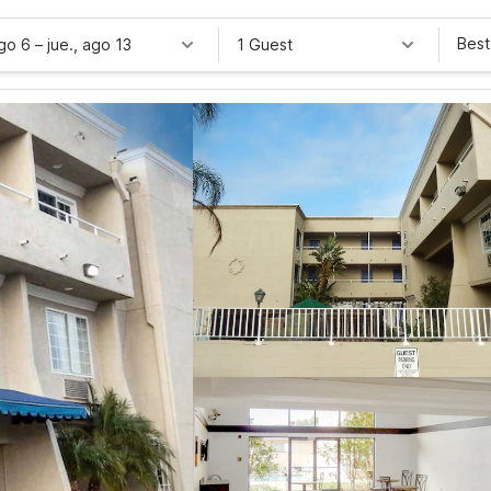
Best
ago 6
–
jue., ago 13
1 Guest