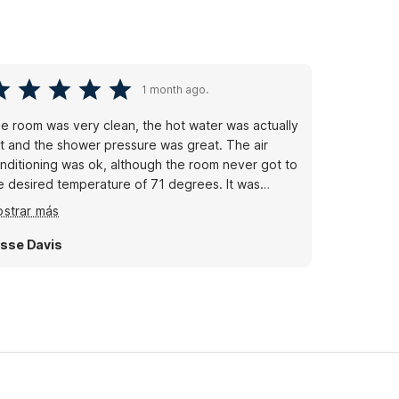
1 month ago.
e room was very clean, the hot water was actually
t and the shower pressure was great. The air
nditioning was ok, although the room never got to
e desired temperature of 71 degrees. It was
ticeably cooler though. The location was close to
strar más
e Dells, only about a 15 minute drive. I would stay
re again.
sse Davis