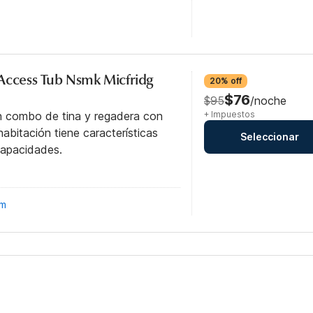
Access Tub Nsmk Micfridg
20% off
$76
$95
/noche
n combo de tina y regadera con
+ Impuestos
abitación tiene características
Seleccionar
capacidades.
om