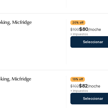
oking, Micfridge
20% off
$80
$100
/noche
+ Impuestos
Seleccionar
king, Micfridge
19% off
$82
$102
/noche
+ Impuestos
Seleccionar