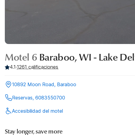
Motel 6
Baraboo, WI - Lake De
4.1
·
1261
calificaciones
10892 Moon Road, Baraboo
Reservas, 6083550700
Accesibilidad del motel
Stay longer, save more