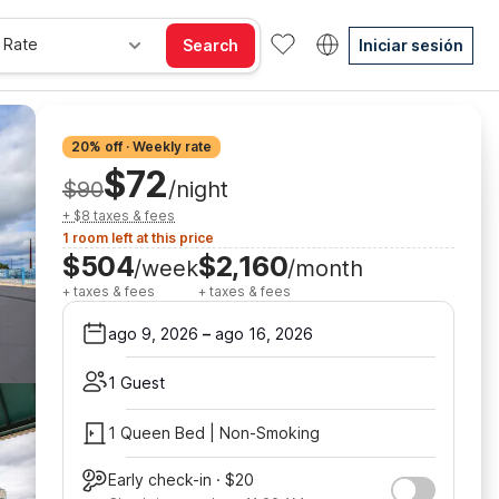
 Rate
Search
Iniciar sesión
20% off · Weekly rate
$72
$90
/night
+ $8 taxes & fees
1 room left at this price
$504
$2,160
/week
/month
+ taxes & fees
+ taxes & fees
ago 9, 2026
–
ago 16, 2026
1 Guest
1 Queen Bed | Non-Smoking
Early check-in · $20