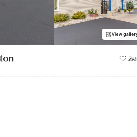
View galler
lton
Gua