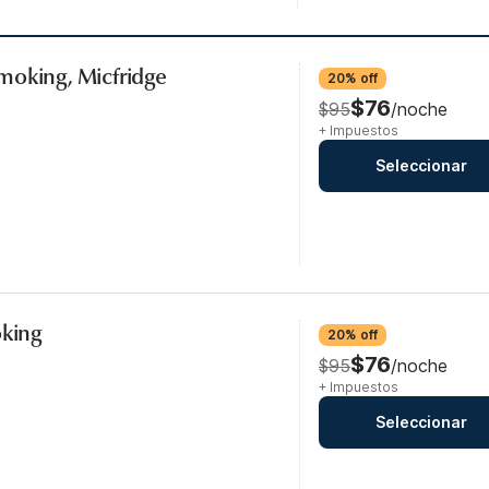
moking, Micfridge
20% off
$76
$95
/noche
+ Impuestos
Seleccionar
oking
20% off
$76
$95
/noche
+ Impuestos
Seleccionar