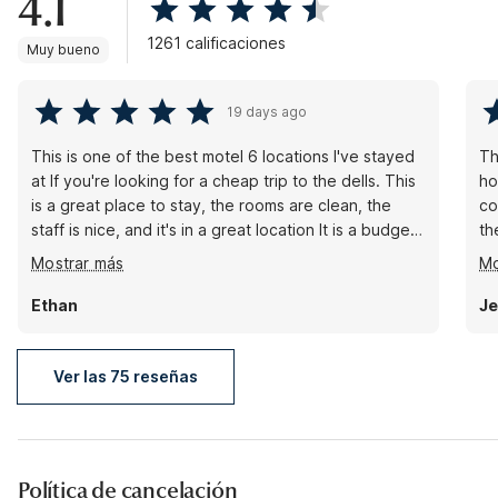
4.1
1261 calificaciones
Muy bueno
19 days ago
This is one of the best motel 6 locations I've stayed
Th
at If you're looking for a cheap trip to the dells. This
ho
is a great place to stay, the rooms are clean, the
co
staff is nice, and it's in a great location It is a budget
th
hotel, so you get what you pay for but for a place to
no
Mostrar más
Mo
sleep on a budget it's always my first choice!
th
he
Ethan
Je
Ver las 75 reseñas
Política de cancelación