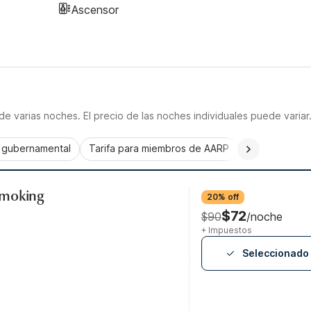
Ascensor
e varias noches. El precio de las noches individuales puede variar
a gubernamental
Tarifa para miembros de AARP
CorporatePlu
Smoking
20% off
$72
$90
/noche
+ Impuestos
Seleccionado