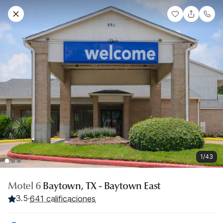
1/43
Motel 6
Baytown, TX - Baytown East
3.5
·
641 calificaciones