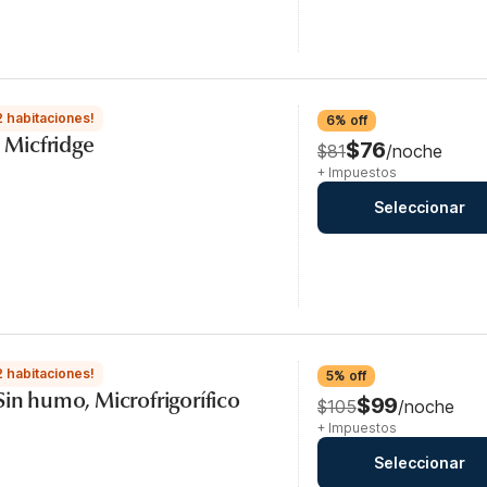
2 habitaciones!
6% off
, Micfridge
$76
$81
/noche
+ Impuestos
Seleccionar
2 habitaciones!
5% off
Sin humo, Microfrigorífico
$99
$105
/noche
+ Impuestos
Seleccionar