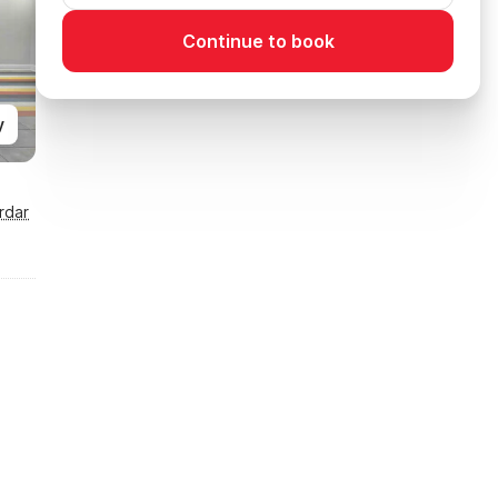
Continue to book
y
rdar