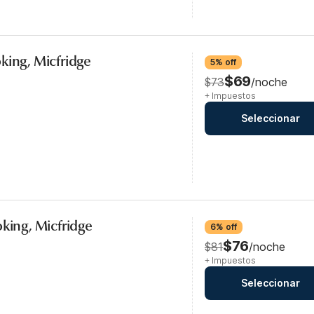
king, Micfridge
5% off
$69
$73
/noche
+ Impuestos
Seleccionar
oking, Micfridge
6% off
$76
$81
/noche
+ Impuestos
Seleccionar