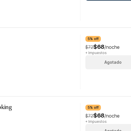
5% off
$68
$72
/noche
+ Impuestos
Agotado
oking
5% off
$68
$72
/noche
+ Impuestos
Agotado