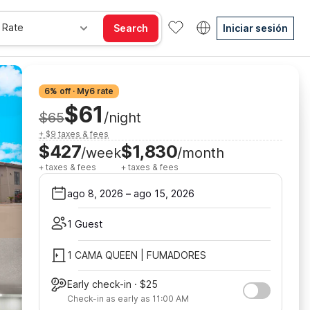
 Rate
Search
Iniciar sesión
6% off · My6 rate
$61
$65
/night
+ $9 taxes & fees
$427
$1,830
/week
/month
+ taxes & fees
+ taxes & fees
ago 8, 2026
–
ago 15, 2026
1 Guest
1 CAMA QUEEN | FUMADORES
Early check-in · $25
Check-in as early as 11:00 AM