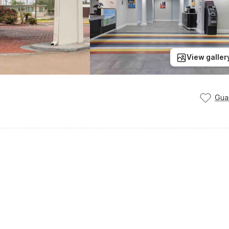
View galler
Gua