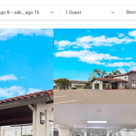
Best
ago 8
–
sáb., ago 15
1 Guest