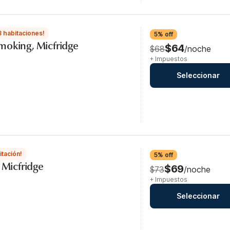
3 habitaciones!
5% off
moking, Micfridge
$64
$68
/noche
+ Impuestos
Seleccionar
itación!
5% off
 Micfridge
$69
$73
/noche
+ Impuestos
Seleccionar