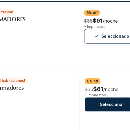
itación!
6% off
UMADORES
$61
$65
/noche
+ Impuestos
Seleccionado
2 habitaciones!
6% off
fumadores
$61
$65
/noche
+ Impuestos
Seleccionar