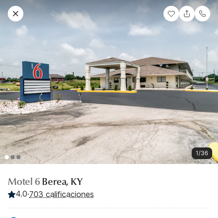
1/36
Motel 6
Berea, KY
4.0
·
703 calificaciones