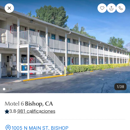
1/38
Motel 6
Bishop, CA
3.8
·
981 calificaciones
1005 N MAIN ST, BISHOP