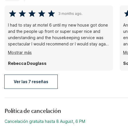
3 months ago.
I had to stay at motel 6 until my new house got done
An
and the people up front or super super nice and
un
understanding and the housekeeping service was
en
spectacular I would recommend or I would stay again
an
if I need to at this location
ro
Mostrar más
Mo
Ot
No
Rebecca Douglass
Sc
Ver las 7 reseñas
Política de cancelación
Cancelación gratuita hasta 8 August, 6 PM