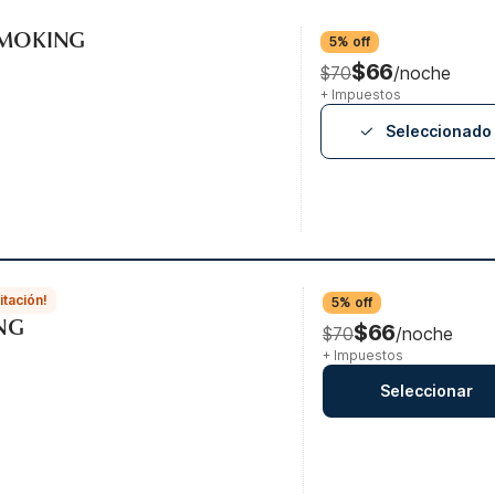
-SMOKING
5% off
$66
$70
/noche
+ Impuestos
Seleccionado
itación!
5% off
ING
$66
$70
/noche
+ Impuestos
Seleccionar