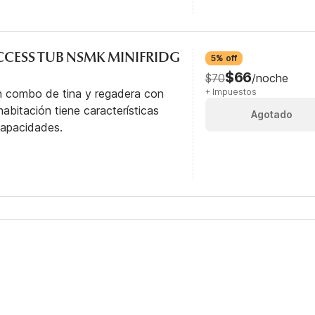
ACCESS TUB NSMK MINIFRIDG
5% off
$66
$70
/noche
n combo de tina y regadera con
+ Impuestos
abitación tiene características
Agotado
capacidades.