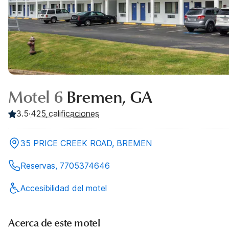
Motel 6
Bremen, GA
3.5
·
425
calificaciones
35 PRICE CREEK ROAD, BREMEN
Reservas, 7705374646
Accesibilidad del motel
Acerca de este motel