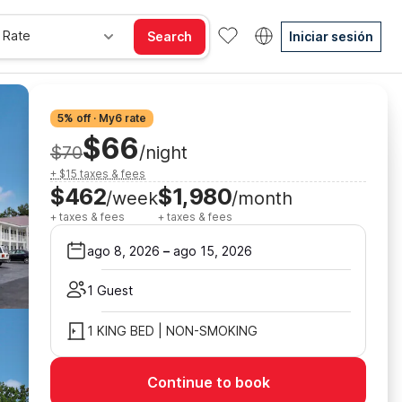
 Rate
Search
Iniciar sesión
5% off · My6 rate
$66
$70
/night
+ $15 taxes & fees
$462
$1,980
/week
/month
+ taxes & fees
+ taxes & fees
ago 8, 2026
–
ago 15, 2026
1 Guest
1 KING BED | NON-SMOKING
Continue to book