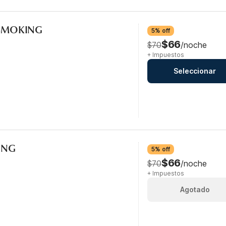
-SMOKING
5% off
$66
$70
/noche
+ Impuestos
Seleccionar
KING
5% off
$66
$70
/noche
+ Impuestos
Agotado