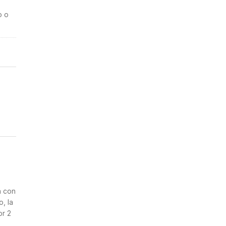
o o
n
a con
, la
or 2