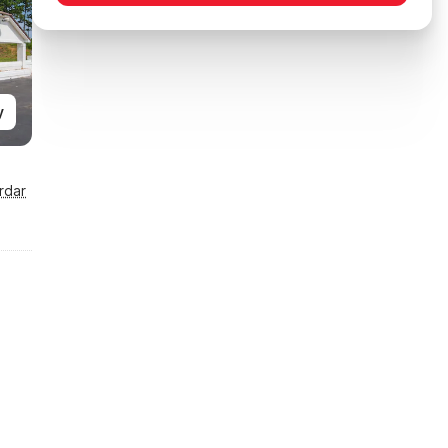
y
rdar