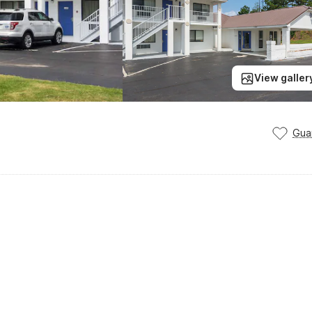
View galler
Gua