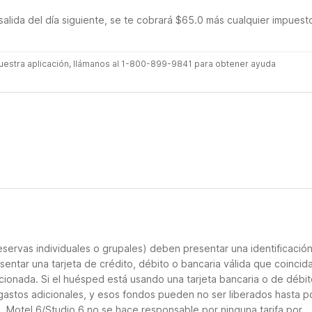
salida del día siguiente, se te cobrará $65.0 más cualquier impuest
 nuestra aplicación, llámanos al 1-800-899-9841 para obtener ayuda
servas individuales o grupales) deben presentar una identificació
sentar una tarjeta de crédito, débito o bancaria válida que coincid
cionada. Si el huésped está usando una tarjeta bancaria o de débito
 gastos adicionales, y esos fondos pueden no ser liberados hasta p
. Motel 6/Studio 6 no se hace responsable por ninguna tarifa por