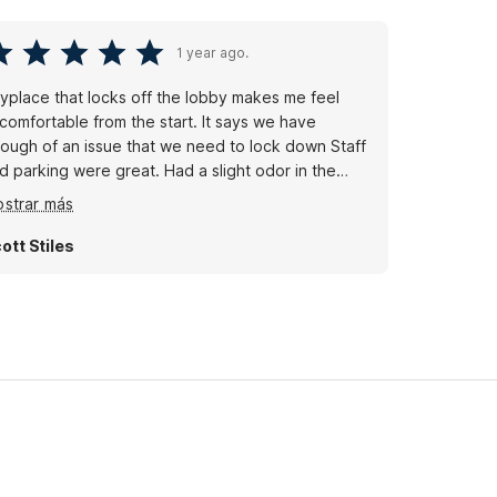
1 year ago.
yplace that locks off the lobby makes me feel
comfortable from the start. It says we have
ough of an issue that we need to lock down Staff
d parking were great. Had a slight odor in the
om. Something industrial like paint but not.
strar más
herwise it was great. We came, we slept, we left.
t much else
ott Stiles