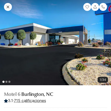
1/34
Motel 6
Burlington, NC
3.1
·
715 calificaciones