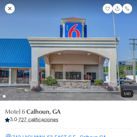
1/41
Motel 6
Calhoun, GA
3.0
·
727 calificaciones