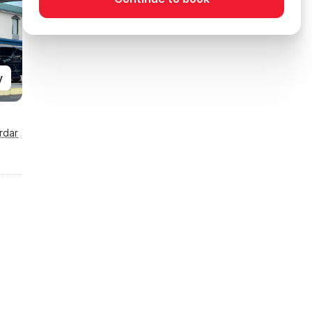
y
rdar