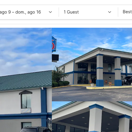
Best
 ago 9
–
dom., ago 16
1 Guest