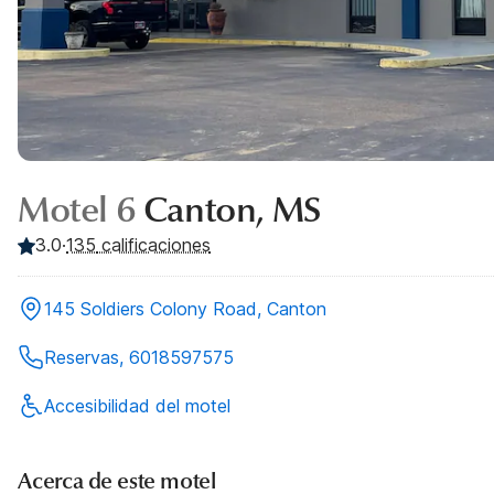
Motel 6
Canton, MS
3.0
·
135
calificaciones
145 Soldiers Colony Road, Canton
Reservas, 6018597575
Accesibilidad del motel
Acerca de este motel