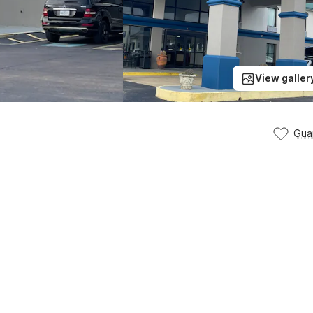
View galler
Gua