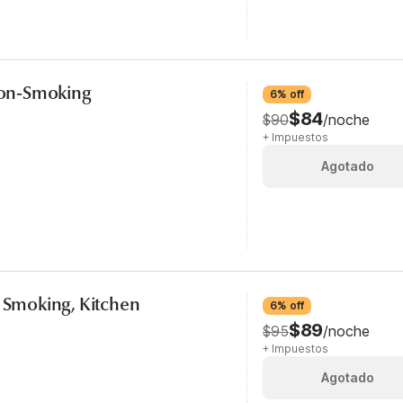
 Non-Smoking
6% off
$84
$90
/noche
+ Impuestos
Agotado
, Smoking, Kitchen
6% off
$89
$95
/noche
+ Impuestos
Agotado