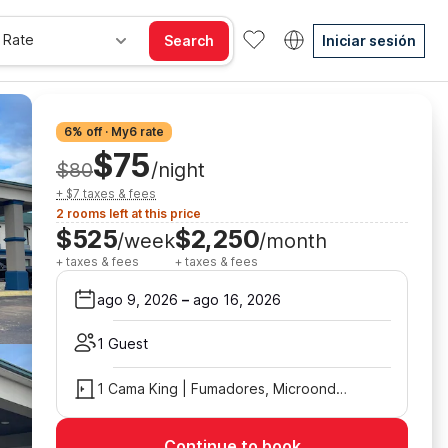
 Rate
Search
Iniciar sesión
6% off · My6 rate
$75
$80
/night
+ $7 taxes & fees
2 rooms left at this price
$525
$2,250
/week
/month
+ taxes & fees
+ taxes & fees
ago 9, 2026
–
ago 16, 2026
1 Guest
1 Cama King | Fumadores, Microondas
Continue to book