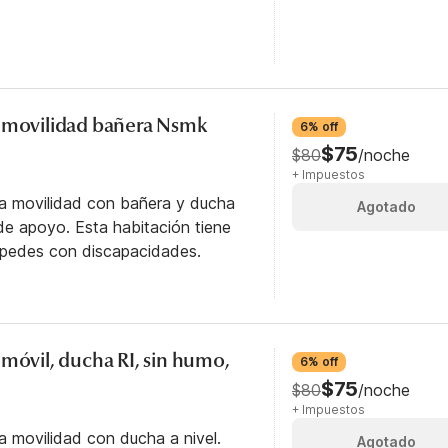
o movilidad bañera Nsmk
6% off
$75
$80
/noche
+ Impuestos
ra movilidad con bañera y ducha
Agotado
e apoyo. Esta habitación tiene
éspedes con discapacidades.
 móvil, ducha RI, sin humo,
6% off
$75
$80
/noche
+ Impuestos
a movilidad con ducha a nivel.
Agotado