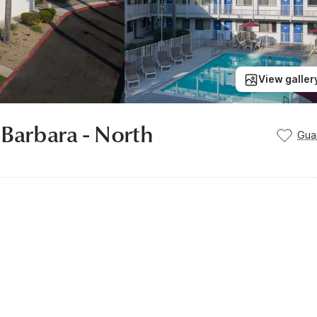
View galler
 Barbara - North
Gua