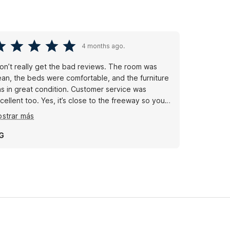
4 months ago.
don’t really get the bad reviews. The room was
ean, the beds were comfortable, and the furniture
s in great condition. Customer service was
 too. Yes, it’s close to the freeway so you
ght hear some noise during the day, but nights are
strar más
iet and with the AC on you barely notice it. For the
ice, I honestly think it’s one of the best places to
G
ay in the area.