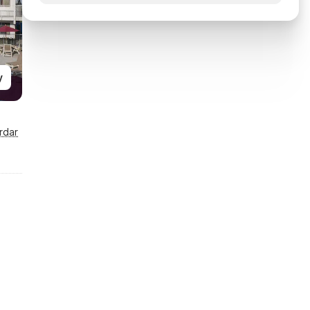
y
rdar