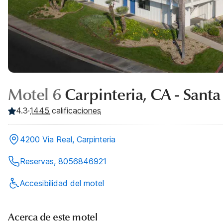
Motel 6
Carpinteria, CA - Santa
4.3
·
1445
calificaciones
4200 Via Real, Carpinteria
Reservas, 8056846921
Accesibilidad del motel
Acerca de este motel