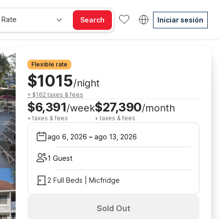
 Rate
Search
Iniciar sesión
Flexible rate
$1015
/night
+ $162 taxes & fees
$6,391
$27,390
/week
/month
+ taxes & fees
+ taxes & fees
ago 6, 2026
–
ago 13, 2026
1 Guest
2 Full Beds | Micfridge
Sold Out