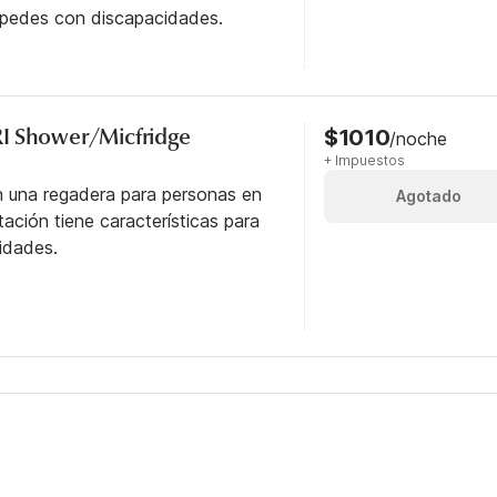
éspedes con discapacidades.
I Shower/Micfridge
$1010
/noche
+ Impuestos
n una regadera para personas en
Agotado
itación tiene características para
idades.