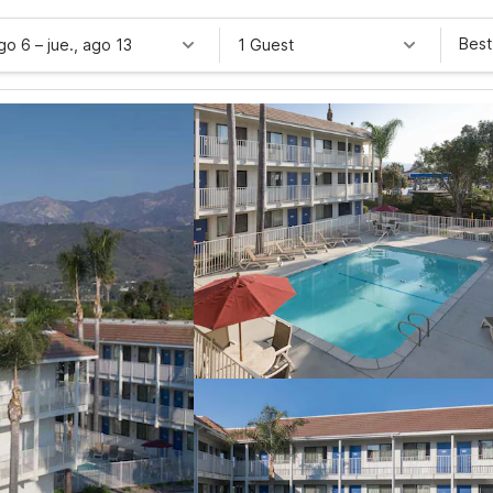
Best
ago 6
–
jue., ago 13
1 Guest