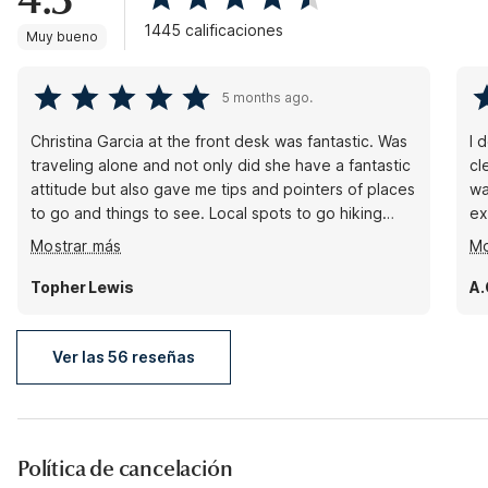
1445 calificaciones
Muy bueno
5 months ago.
Christina Garcia at the front desk was fantastic. Was
I 
traveling alone and not only did she have a fantastic
cl
attitude but also gave me tips and pointers of places
wa
to go and things to see. Local spots to go hiking
excellent
down the bluffs to see the sea lions and collect
mi
Mostrar más
Mo
some really awesome shells. The room was
qu
immaculate and the housekeeping and rest of the
pr
Topher Lewis
A.
staff was great also. Definitely recommend. And the
st
price was affordable too. Planned for one day and
ended up staying two.
Ver las 56 reseñas
Política de cancelación