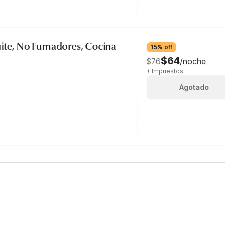
uite, No Fumadores, Cocina
15% off
$64
$76
/noche
+ Impuestos
Agotado