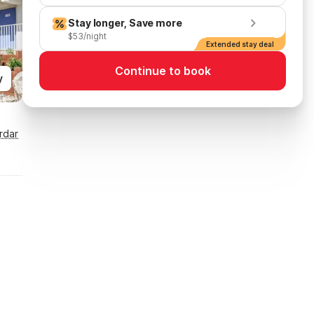
Stay longer, Save more
$53/night
Extended stay deal
Continue to book
y
rdar