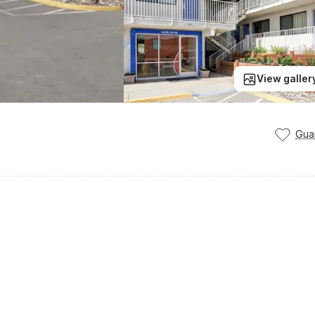
View galler
Gua