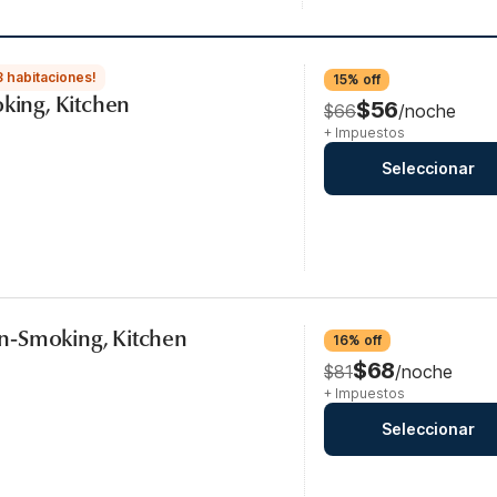
3 habitaciones!
15% off
oking, Kitchen
$56
$66
/noche
+ Impuestos
Seleccionar
Non-Smoking, Kitchen
16% off
$68
$81
/noche
+ Impuestos
Seleccionar