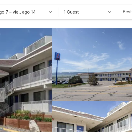
Best
ago 7
–
vie., ago 14
1 Guest