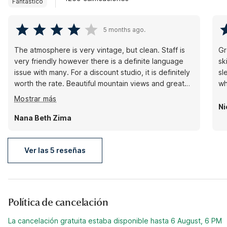
Fantástico
5 months ago.
The atmosphere is very vintage, but clean. Staff is
Gr
very friendly however there is a definite language
sk
issue with many. For a discount studio, it is definitely
sl
worth the rate. Beautiful mountain views and great
wh
access to the city.
Mostrar más
Ni
Nana Beth Zima
Ver las 5 reseñas
Política de cancelación
La cancelación gratuita estaba disponible hasta 6 August, 6 PM