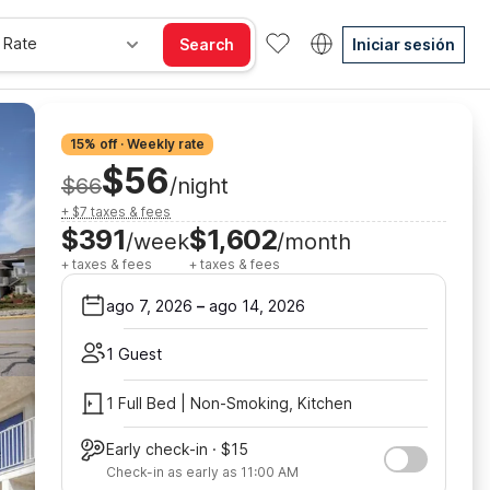
 Rate
Search
Iniciar sesión
15% off · Weekly rate
$56
$66
/night
+ $7 taxes & fees
$391
$1,602
/week
/month
+ taxes & fees
+ taxes & fees
ago 7, 2026
–
ago 14, 2026
1 Guest
1 Full Bed | Non-Smoking, Kitchen
Early check-in · $15
Check-in as early as 11:00 AM