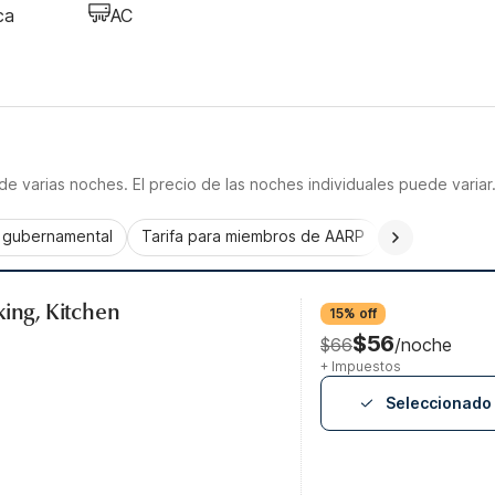
ca
AC
e varias noches. El precio de las noches individuales puede variar
a gubernamental
Tarifa para miembros de AARP
CorporatePlu
king, Kitchen
15% off
$56
$66
/noche
+ Impuestos
Seleccionado