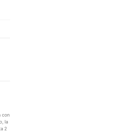
n
a con
, la
ta 2