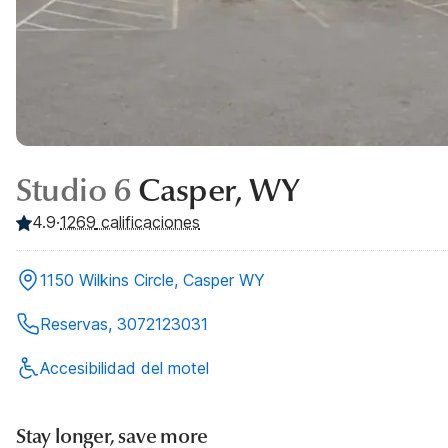
Studio 6
Casper, WY
4.9
·
1269
calificaciones
1150 Wilkins Circle, Casper WY
Reservas, 3072123031
Accesibilidad del motel
Stay longer, save more