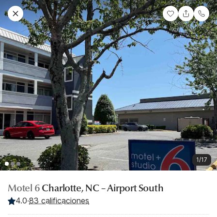
1/17
Motel 6
Charlotte, NC – Airport South
4.0
·
83 calificaciones