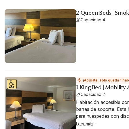
2 Queen Beds | Smoki
Capacidad 4
¡Apúrate, solo queda 1 hab
1 King Bed | Mobility
Capacidad 2
Habitación accesible co
barras de soporte. Esta h
para huéspedes con dis
Leer más