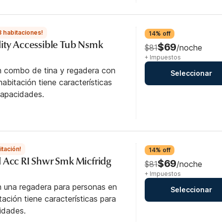
3 habitaciones!
14% off
ity Accessible Tub Nsmk
$69
$81
/noche
+ Impuestos
n combo de tina y regadera con
Seleccionar
abitación tiene características
capacidades.
itación!
14% off
 Acc RI Shwr Smk Micfridg
$69
$81
/noche
+ Impuestos
n una regadera para personas en
Seleccionar
itación tiene características para
idades.