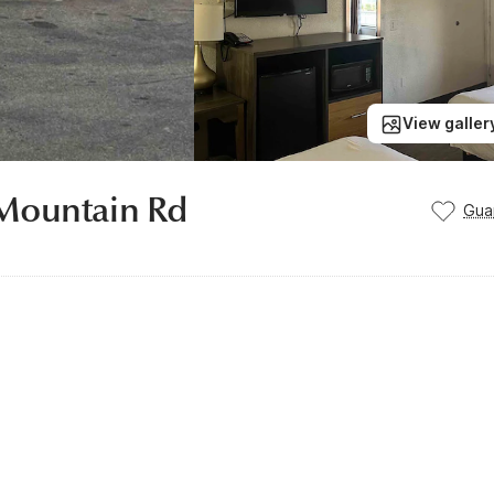
View galler
 Mountain Rd
Gua