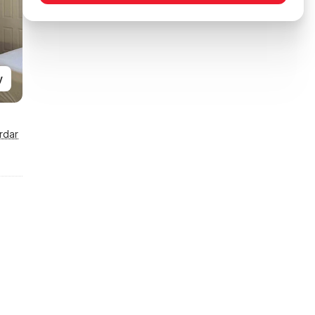
y
rdar