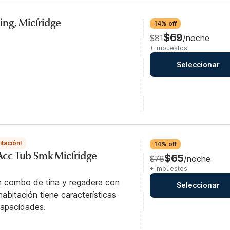
ng, Micfridge
14% off
$69
$81
/noche
+ Impuestos
Seleccionar
itación!
14% off
 Acc Tub Smk Micfridge
$65
$76
/noche
+ Impuestos
n combo de tina y regadera con
Seleccionar
abitación tiene características
capacidades.