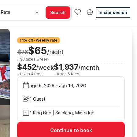
 Rate
Search
Iniciar sesión
14% off · Weekly rate
$65
$76
/night
+ $8 taxes & fees
$452
$1,937
/week
/month
+ taxes & fees
+ taxes & fees
ago 9, 2026
–
ago 16, 2026
1 Guest
1 King Bed | Smoking, Micfridge
Continue to book