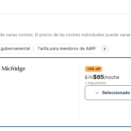
e varias noches. El precio de las noches individuales puede variar
a gubernamental
Tarifa para miembros de AARP
CorporatePlu
, Micfridge
14% off
$65
$76
/noche
+ Impuestos
Seleccionado