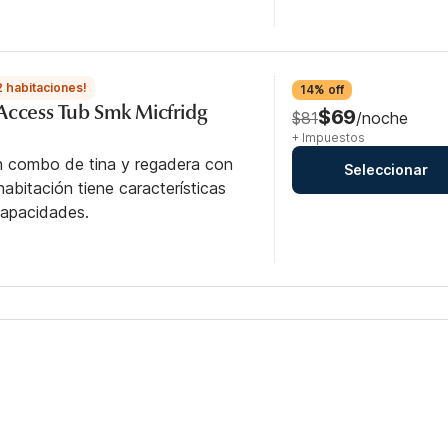
2 habitaciones!
14% off
Access Tub Smk Micfridg
$69
$81
/noche
+ Impuestos
n combo de tina y regadera con
Seleccionar
abitación tiene características
capacidades.