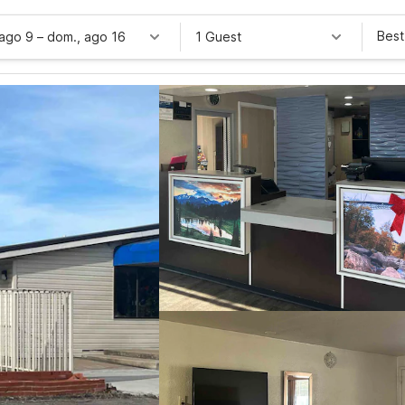
Best
 ago 9
–
dom., ago 16
1 Guest