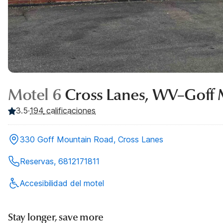
Motel 6
Cross Lanes, WV–Goff
3.5
·
194
calificaciones
330 Goff Mountain Road, Cross Lanes
Reservas, 6812171811
Accesibilidad del motel
Stay longer, save more