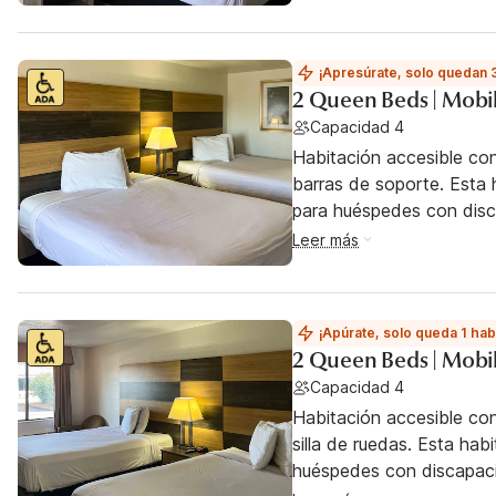
¡Apresúrate, solo quedan 
2 Queen Beds | Mobil
Capacidad 4
Habitación accesible co
barras de soporte. Esta h
para huéspedes con dis
Leer más
¡Apúrate, solo queda 1 hab
2 Queen Beds | Mobil
Capacidad 4
Habitación accesible co
silla de ruedas. Esta hab
huéspedes con discapac