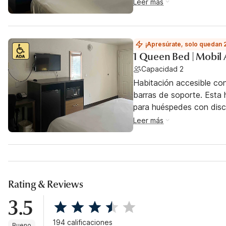
Leer más
¡Apresúrate, solo quedan 
1 Queen Bed | Mobil 
Capacidad 2
Habitación accesible co
barras de soporte. Esta h
para huéspedes con dis
Leer más
Rating & Reviews
3.5
194 calificaciones
Bueno