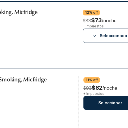
king, Micfridge
12% off
$73
$83
/noche
+ Impuestos
Seleccionado
Smoking, Micfridge
11% off
$82
$93
/noche
+ Impuestos
Seleccionar