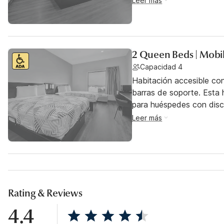
Leer más
2 Queen Beds | Mobil
Capacidad 4
Habitación accesible co
barras de soporte. Esta h
para huéspedes con dis
Leer más
Rating & Reviews
4.4