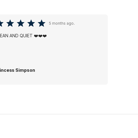
5 months ago.
EAN AND QUIET ❤️❤️❤️
incess Simpson