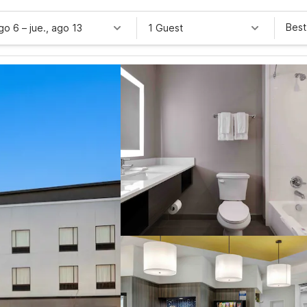
Best
ago 6
–
jue., ago 13
1 Guest