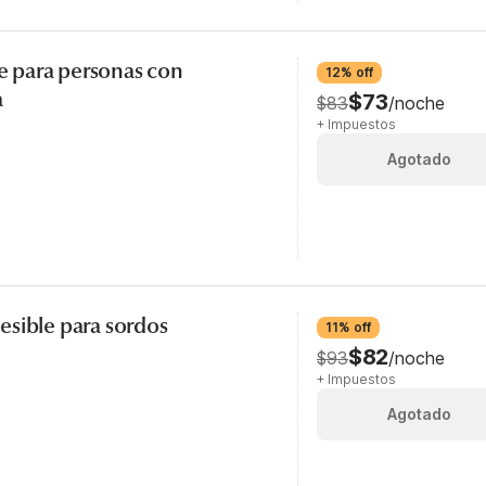
le para personas con
12% off
a
$73
$83
/noche
+ Impuestos
Agotado
sible para sordos
11% off
$82
$93
/noche
+ Impuestos
Agotado