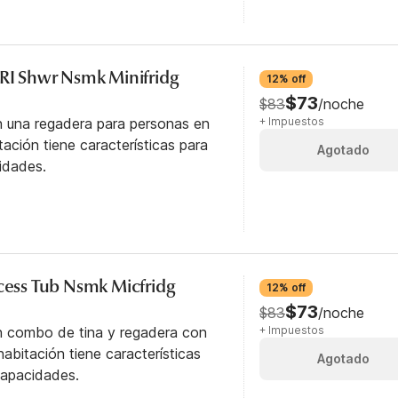
 RI Shwr Nsmk Minifridg
12% off
$73
$83
/noche
n una regadera para personas en
+ Impuestos
itación tiene características para
Agotado
idades.
ccess Tub Nsmk Micfridg
12% off
$73
$83
/noche
n combo de tina y regadera con
+ Impuestos
abitación tiene características
Agotado
capacidades.