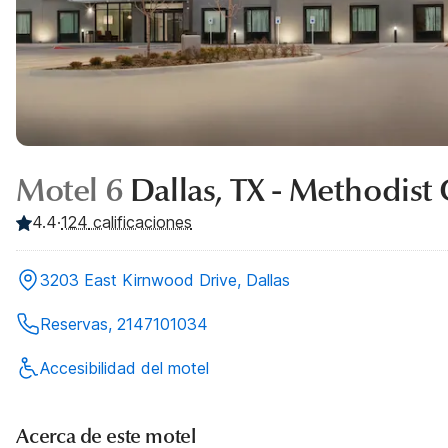
Motel 6
Dallas, TX - Methodist 
4.4
·
124
calificaciones
3203 East Kirnwood Drive, Dallas
Reservas, 2147101034
Accesibilidad del motel
Acerca de este motel