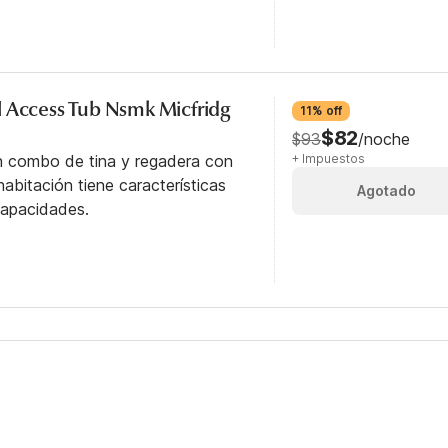
 Access Tub Nsmk Micfridg
11% off
$82
$93
/noche
n combo de tina y regadera con
+ Impuestos
abitación tiene características
Agotado
capacidades.