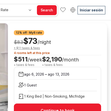
 Rate
Search
Iniciar sesión
12% off · My6 rate
$73
$83
/night
+ $11 taxes & fees
4 rooms left at this price
$511
$2,190
/week
/month
+ taxes & fees
+ taxes & fees
ago 6, 2026
–
ago 13, 2026
1 Guest
1 King Bed | Non-Smoking, Micfridge
Continue to book