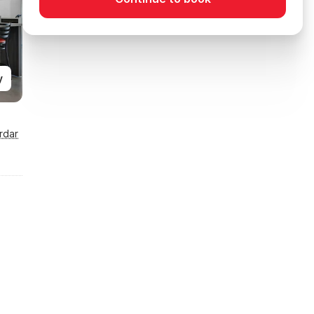
y
rdar