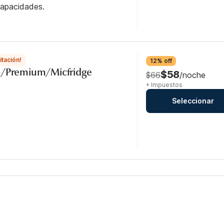
capacidades.
itación!
12% off
b/Premium/Micfridge
$58
$66
/noche
+ Impuestos
Seleccionar