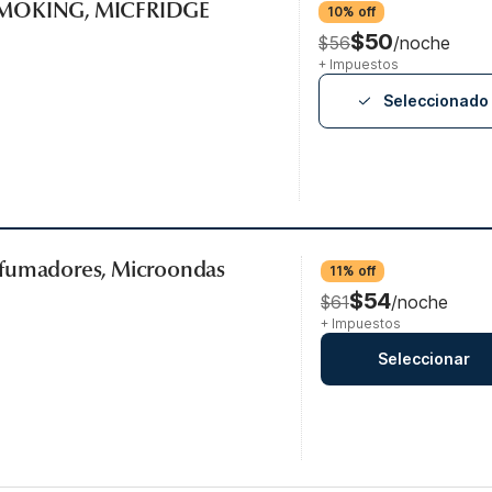
SMOKING, MICFRIDGE
10% off
$50
$56
/noche
+ Impuestos
Seleccionado
 fumadores, Microondas
11% off
$54
$61
/noche
+ Impuestos
Seleccionar