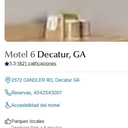
Motel 6
Decatur, GA
3.3
·
1821
calificaciones
2572 CANDLER RD, Decatur GA
Reservas, 4042545001
Accesibilidad del motel
Parques locales
Dearborn Park a 8 minutos