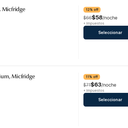
, Micfridge
12% off
$58
$66
/noche
+ Impuestos
Seleccionar
ium, Micfridge
11% off
$63
$71
/noche
+ Impuestos
Seleccionar