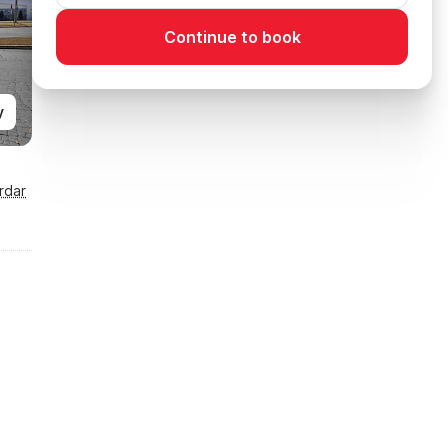
Continue to book
y
rdar