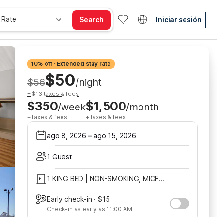
 Rate
Search
Iniciar sesión
10% off · Extended stay rate
$50
$56
/night
+ $13 taxes & fees
$350
$1,500
/week
/month
+ taxes & fees
+ taxes & fees
ago 8, 2026
–
ago 15, 2026
1 Guest
1 KING BED | NON-SMOKING, MICFRIDGE
Early check-in · $15
Check-in as early as 11:00 AM