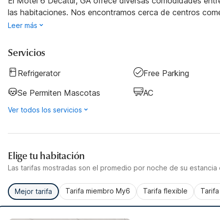
El Motel 6 Decatur, GA ofrece diversas comodidades entre l
las habitaciones. Nos encontramos cerca de centros comer
Leer más
Servicios
Refrigerator
Free Parking
Se Permiten Mascotas
AC
Ver todos los servicios
Elige tu habitación
Las tarifas mostradas son el promedio por noche de su estancia d
Tarifa miembro My6
Tarifa flexible
Tarif
Mejor tarifa