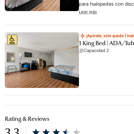
para huéspedes con dis
Leer más
¡Apúrate, solo queda 1 hab
1 King Bed | ADA/Tu
Capacidad 2
Rating & Reviews
3.3