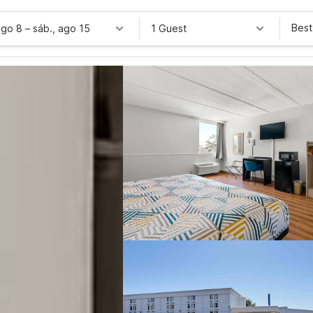
Best
ago 8
–
sáb., ago 15
1 Guest