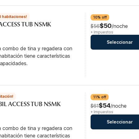
3 habitaciones!
10% off
L ACCESS TUB NSMK
$50
$56
/noche
+ Impuestos
Seleccionar
n combo de tina y regadera con
abitación tiene características
capacidades.
itación!
11% off
BIL ACCESS TUB NSMK
$54
$61
/noche
+ Impuestos
Seleccionar
n combo de tina y regadera con
abitación tiene características