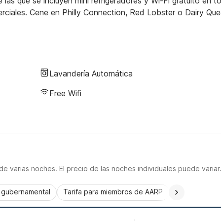
as que se incluyen mini refrigeradores y Wi-Fi gratuito en t
ciales. Cene en Philly Connection, Red Lobster o Dairy Que
Lavandería Automática
Free Wifi
e varias noches. El precio de las noches individuales puede variar
a gubernamental
Tarifa para miembros de AARP
CorporatePlu