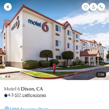
1/38
Motel 6
Dixon, CA
4.3
·
517 calificaciones