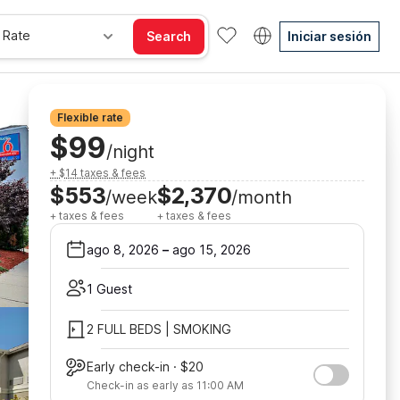
 Rate
Search
Iniciar sesión
Flexible rate
$99
/night
+ $14 taxes & fees
$553
$2,370
/week
/month
+ taxes & fees
+ taxes & fees
ago 8, 2026
–
ago 15, 2026
1 Guest
2 FULL BEDS | SMOKING
Early check-in · $20
Check-in as early as 11:00 AM