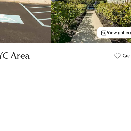
View galler
NYC Area
Gua