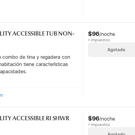
ILITY ACCESSIBLE TUB NON-
$96
/noche
+ Impuestos
Agotado
n combo de tina y regadera con
abitación tiene características
capacidades.
om
LITY ACCESSIBLE RI SHWR
$96
/noche
+ Impuestos
Agotado