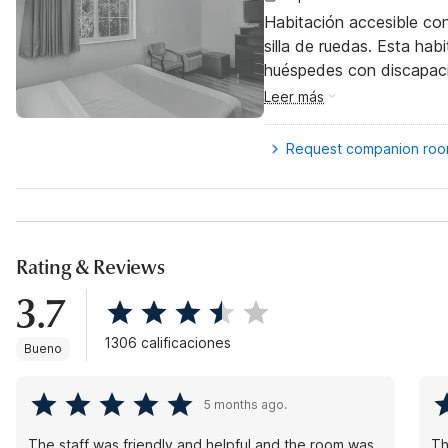
Habitación accesible co
silla de ruedas. Esta hab
huéspedes con discapac
Leer más
Request companion ro
Rating & Reviews
3.7
1306 calificaciones
Bueno
5 months ago.
The staff was friendly and helpful and the room was
Th