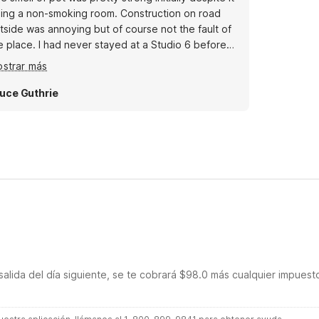
g a non-smoking room. Construction on road
tside was annoying but of course not the fault of
I had never stayed at a Studio 6 before
d was quite impressed by the plush towels.
strar más
ridge. Internet worked well. I hadn't been in
kitchen without a garbage disposal in some years
uce Guthrie
 this was a flashback.
salida del día siguiente, se te cobrará $98.0 más cualquier impuest