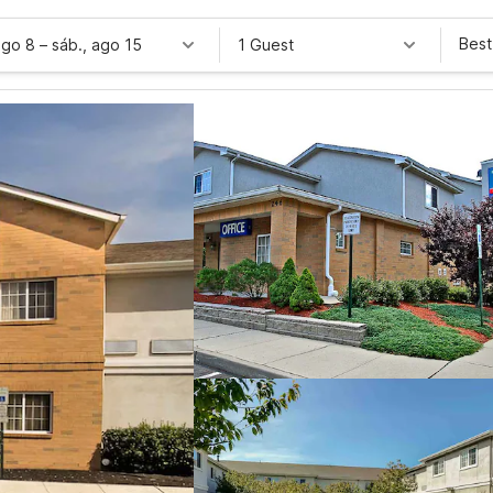
Best
ago 8
–
sáb., ago 15
1 Guest