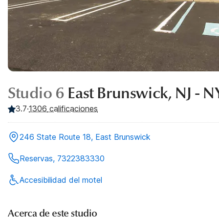
Studio 6
East Brunswick, NJ - 
3.7
·
1306
calificaciones
246 State Route 18, East Brunswick
Reservas, 7322383330
Accesibilidad del motel
Acerca de este studio