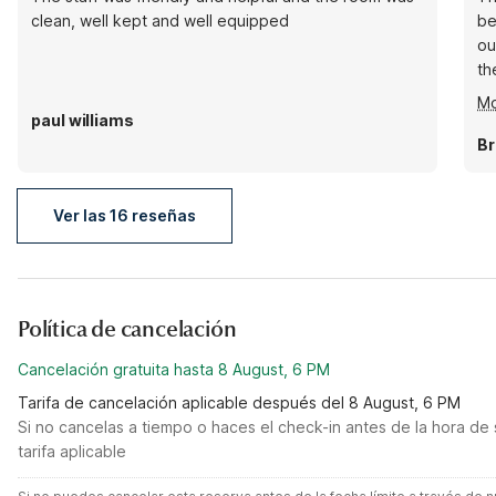
clean, well kept and well equipped
bein
ou
the place. 
an
Mo
Decent f
paul williams
a 
Br
so
Ver las 16 reseñas
Política de cancelación
Cancelación gratuita hasta 8 August, 6 PM
Tarifa de cancelación aplicable después del 8 August, 6 PM
Si no cancelas a tiempo o haces el check-in antes de la hora de 
tarifa aplicable