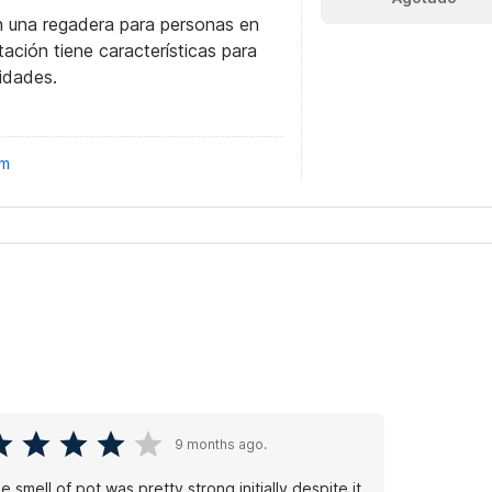
n una regadera para personas en
itación tiene características para
idades.
om
9 months ago.
e smell of pot was pretty strong initially despite it