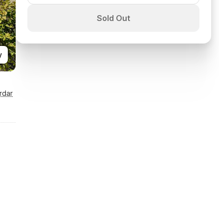
Sold Out
y
rdar