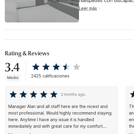
huéspedes con discapac
Leer más
Rating & Reviews
3.4
2425 calificaciones
Medio
2 months ago.
Manager Alan and all staff here are the nicest and
Th
most professional. Would highly recommend staying
an
here. Anytime I have any issue it is handled
en
immediately and with great care for my comfort.
th
Front desk, housekeeping and maintenance are all
tr