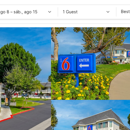
Best
ago 8
–
sáb., ago 15
1 Guest