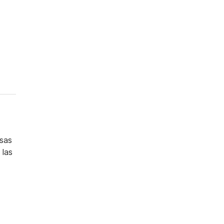
osas
 las