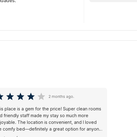
idades.
2 months ago.
is place is a gem for the price! Super clean rooms
d friendly staff made my stay so much more
joyable. The location is convenient, and I loved
e comfy bed—definitely a great option for anyone
aveling on a budget!