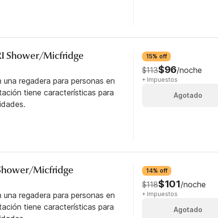
I Shower/Micfridge
15% off
$96
$113
/noche
n una regadera para personas en
+ Impuestos
itación tiene características para
Agotado
idades.
 Shower/Micfridge
14% off
$101
$118
/noche
n una regadera para personas en
+ Impuestos
itación tiene características para
Agotado