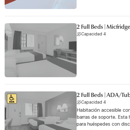
2 Full Beds | Micfridg
Capacidad 4
2 Full Beds | ADA/Tu
Capacidad 4
Habitación accesible co
barras de soporte. Esta h
para huéspedes con dis