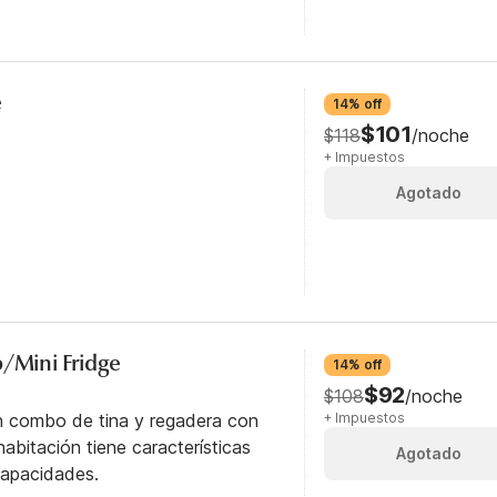
e
14% off
$101
$118
/noche
+ Impuestos
Agotado
b/Mini Fridge
14% off
$92
$108
/noche
n combo de tina y regadera con
+ Impuestos
abitación tiene características
Agotado
capacidades.