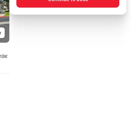
y
rdar