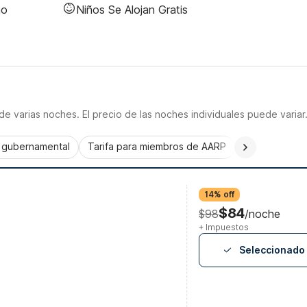
no
Niños Se Alojan Gratis
e varias noches. El precio de las noches individuales puede variar
a gubernamental
Tarifa para miembros de AARP
CorporatePlu
14% off
$84
$98
/noche
+ Impuestos
Seleccionado