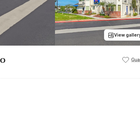
View galler
go
Gua