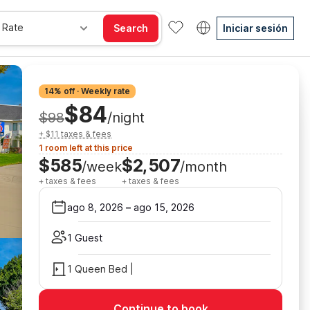
 Rate
Search
Iniciar sesión
14% off · Weekly rate
$84
$98
/night
+ $11 taxes & fees
1 room left at this price
$585
$2,507
/week
/month
+ taxes & fees
+ taxes & fees
ago 8, 2026
–
ago 15, 2026
1 Guest
1 Queen Bed |
Continue to book