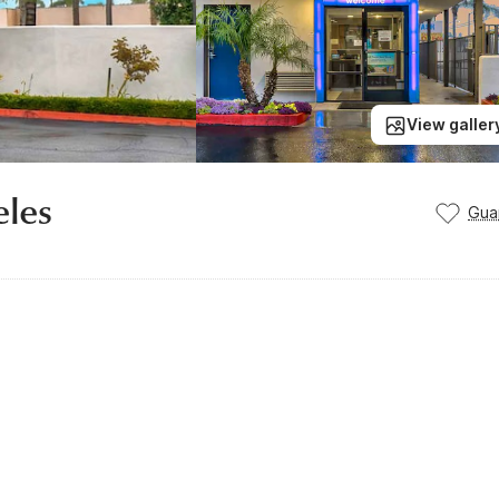
View galler
eles
Gua