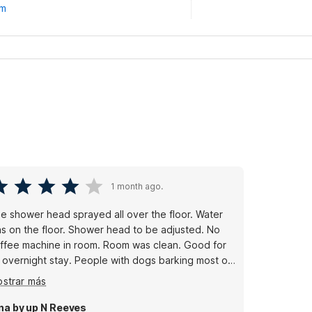
om
1 month ago.
e shower head sprayed all over the floor. Water
s on the floor. Shower head to be adjusted. No
ffee machine in room. Room was clean. Good for
 overnight stay. People with dogs barking most of
e night. Pillows weren’t fluffy. But ok
strar más
na by up N Reeves