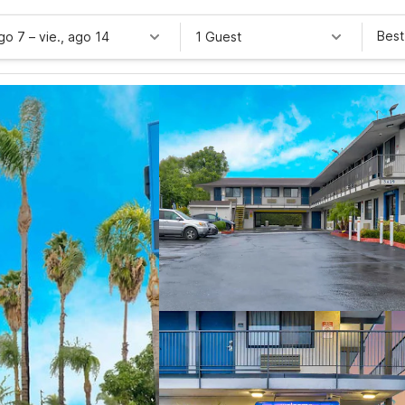
Best
ago 7
–
vie., ago 14
1 Guest