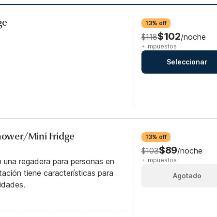
ge
13% off
$102
$118
/noche
+ Impuestos
Seleccionar
Shower/Mini Fridge
13% off
$89
$103
/noche
n una regadera para personas en
+ Impuestos
itación tiene características para
Agotado
idades.