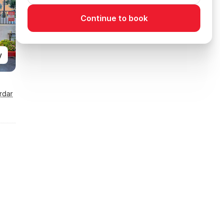
Continue to book
y
rdar