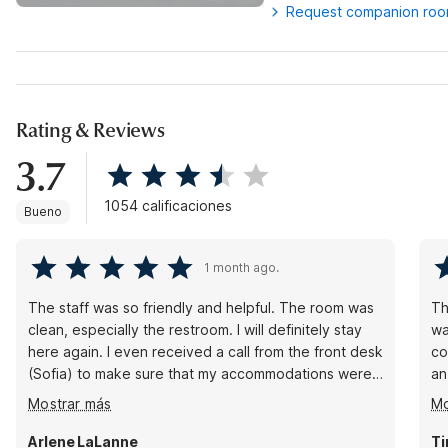
Request companion ro
Rating & Reviews
3.7
1054 calificaciones
Bueno
1 month ago.
The staff was so friendly and helpful. The room was
Th
clean, especially the restroom. I will definitely stay
wa
here again. I even received a call from the front desk
co
(Sofia) to make sure that my accommodations were
an
being served and that everything in the room was
th
Mostrar más
Mo
too my standard.
Arlene LaLanne
Ti