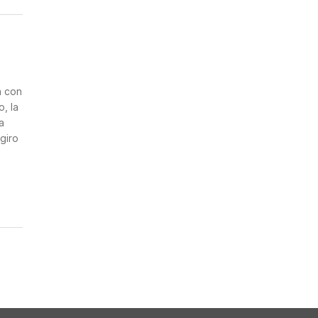
n
a con
, la
a
giro