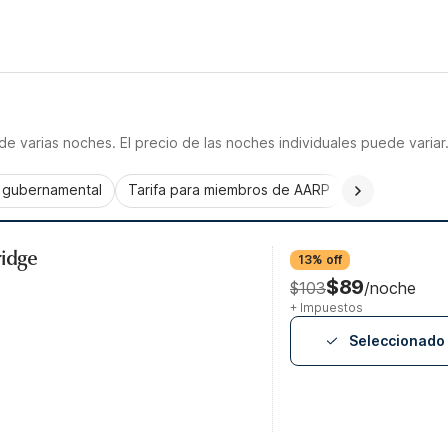
e varias noches. El precio de las noches individuales puede variar
a gubernamental
Tarifa para miembros de AARP
CorporatePlu
ridge
13% off
$89
$103
/noche
+ Impuestos
Seleccionado