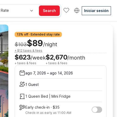
 Rate
Search
Iniciar sesión
13% off · Extended stay rate
$89
$103
/night
+ $12 taxes & fees
$623
$2,670
/week
/month
+ taxes & fees
+ taxes & fees
ago 7, 2026
–
ago 14, 2026
1 Guest
1 Queen Bed | Mini Fridge
Early check-in · $35
Check-in as early as 11:00 AM