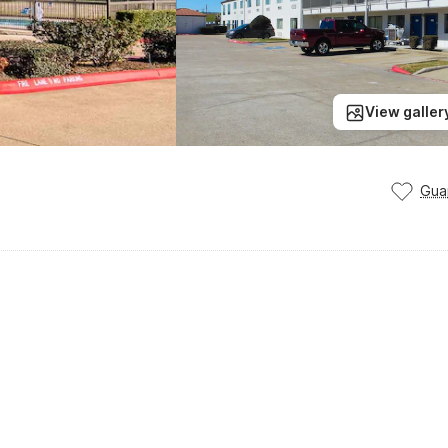
View galler
Gua