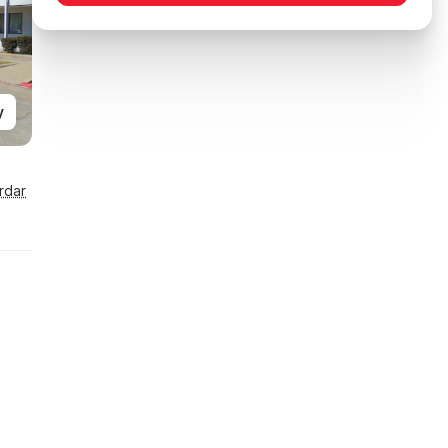
y
rdar