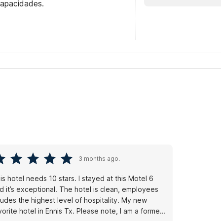
capacidades.
3 months ago.
tel needs 10 stars. I stayed at this Motel 6
d it’s exceptional. The hotel is clean, employees
udes the highest level of hospitality. My new
orite hotel in Ennis Tx. Please note, I am a former