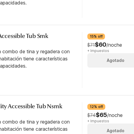
capacidades.
 Accessible Tub Smk
15% off
$60
$71
/noche
n combo de tina y regadera con
+ Impuestos
abitación tiene características
Agotado
capacidades.
ity Accessible Tub Nsmk
12% off
$65
$74
/noche
n combo de tina y regadera con
+ Impuestos
abitación tiene características
Agotado