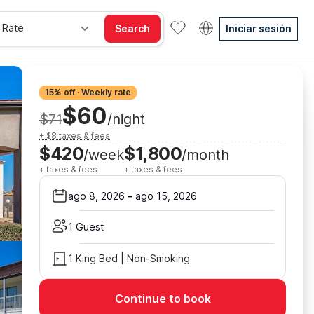
 Rate
Search
Iniciar sesión
15% off · Weekly rate
$60
$71
/night
+ $8 taxes & fees
$420
$1,800
/week
/month
+ taxes & fees
+ taxes & fees
ago 8, 2026
–
ago 15, 2026
1 Guest
1 King Bed | Non-Smoking
Continue to book