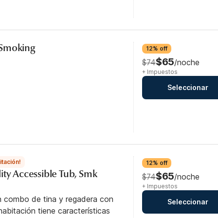
-Smoking
12% off
$65
$74
/noche
+ Impuestos
Seleccionar
itación!
12% off
ity Accessible Tub, Smk
$65
$74
/noche
+ Impuestos
n combo de tina y regadera con
Seleccionar
abitación tiene características