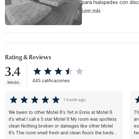
para huéspedes con dis
Leer más
Rating & Reviews
3.4
445 calificaciones
Medio
1 month ago.
We been to other Motel 6's Yet in Ennis at Motel 6
This ho
it's what I call a 5 star Motel 6 My room was spotless
an
clean Nothing broken or damages like other Motel
ex
6's The room smell fresh and clean floors the beds
fav