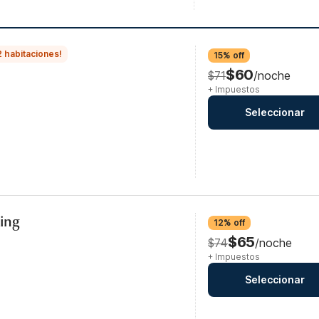
2 habitaciones!
15% off
$60
$71
/noche
+ Impuestos
Seleccionar
ing
12% off
$65
$74
/noche
+ Impuestos
Seleccionar