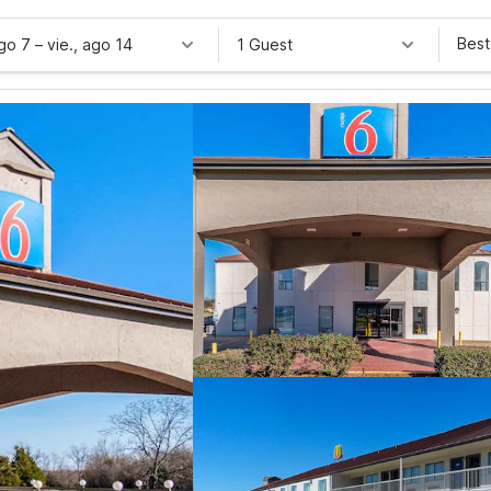
Best
ago 7
–
vie., ago 14
1 Guest