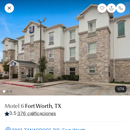
1/74
Motel 6
Fort Worth, TX
3.5
·
376 calificaciones