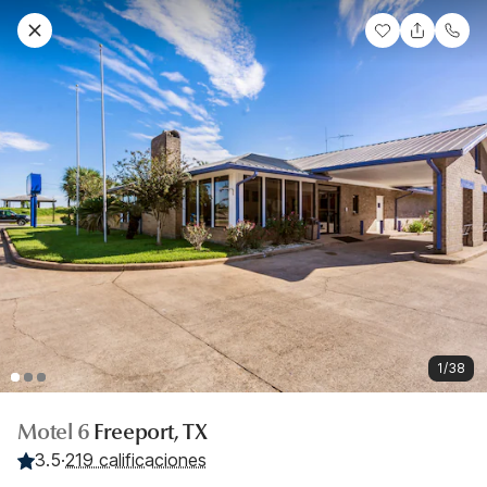
1/38
Motel 6
Freeport, TX
3.5
·
219 calificaciones