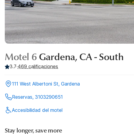
Motel 6
Gardena, CA - South
3.7
·
469
calificaciones
111 West Albertoni St, Gardena
Reservas, 3103290651
Accesibilidad del motel
Stay longer, save more