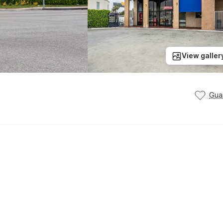
View galler
Gua