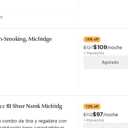
om
on-Smoking, Micfridge
14% off
$109
$127
/noche
+ Impuestos
Agotado
cc RI Shwr Nsmk Micfridg
13% off
$97
$112
/noche
n combo de tina y regadera con
+ Impuestos
abitación tiene características