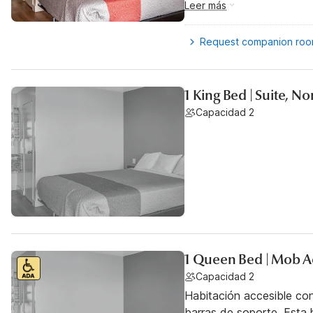
Leer más
Request companion ro
1 King Bed | Suite, N
Capacidad 2
1 Queen Bed | Mob A
Capacidad 2
Habitación accesible co
barras de soporte. Esta h