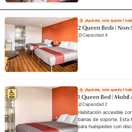
¡Apúrate, solo queda 1 hab
2 Queen Beds | Non-
Capacidad 4
¡Apúrate, solo queda 1 hab
1 Queen Bed | Mobil 
Capacidad 2
Habitación accesible co
barras de soporte. Esta h
para huéspedes con dis