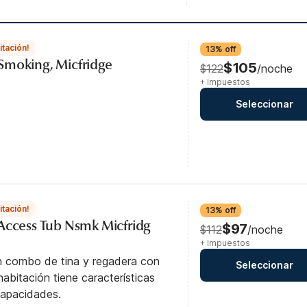
itación!
13% off
Smoking, Micfridge
$105
$122
/noche
+ Impuestos
Seleccionar
itación!
13% off
Access Tub Nsmk Micfridg
$97
$112
/noche
+ Impuestos
n combo de tina y regadera con
Seleccionar
abitación tiene características
capacidades.