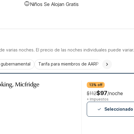
Niños Se Alojan Gratis
e varias noches. El precio de las noches individuales puede variar
a gubernamental
Tarifa para miembros de AARP
CorporatePlu
king, Micfridge
13% off
$97
$112
/noche
+ Impuestos
Seleccionado