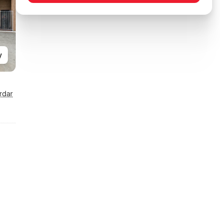
y
rdar