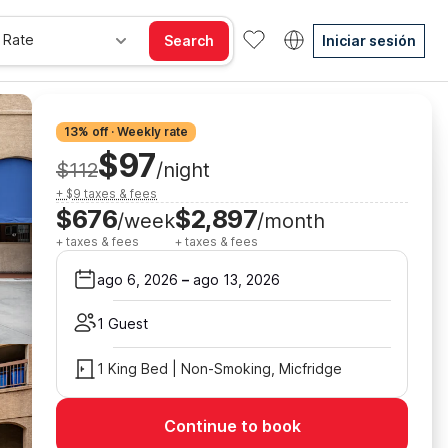
 Rate
Search
Iniciar sesión
13% off · Weekly rate
$97
$112
/night
+ $9 taxes & fees
$676
$2,897
/week
/month
+ taxes & fees
+ taxes & fees
ago 6, 2026
–
ago 13, 2026
1 Guest
1 King Bed | Non-Smoking, Micfridge
Continue to book