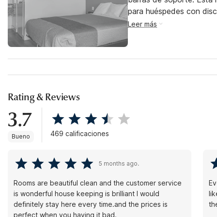
para huéspedes con dis
Leer más
Rating & Reviews
3.7
469 calificaciones
Bueno
5 months ago.
Rooms are beautiful clean and the customer service
Ev
is wonderful house keeping is brilliant I would
li
definitely stay here every time.and the prices is
th
perfect when you having it bad.