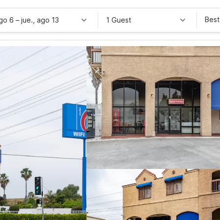
Best
ago 6
–
jue., ago 13
1 Guest