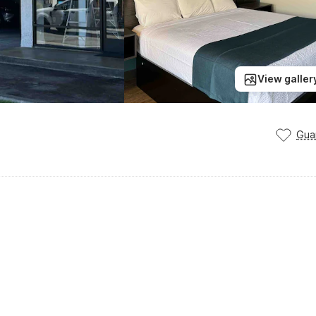
View galler
Gua