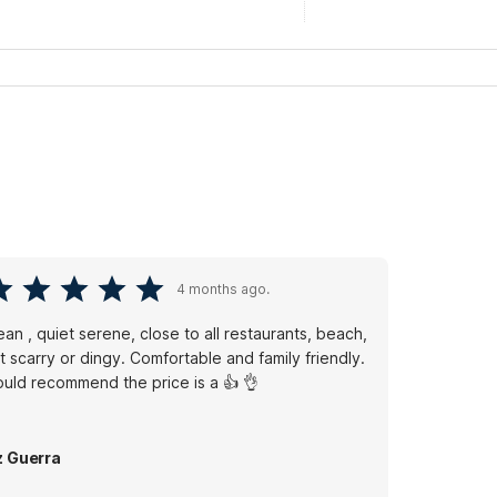
4 months ago.
ean , quiet serene, close to all restaurants, beach,
 scarry or dingy. Comfortable and family friendly.
uld recommend the price is a 👍 👌
z Guerra