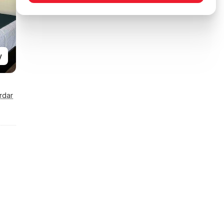
y
rdar