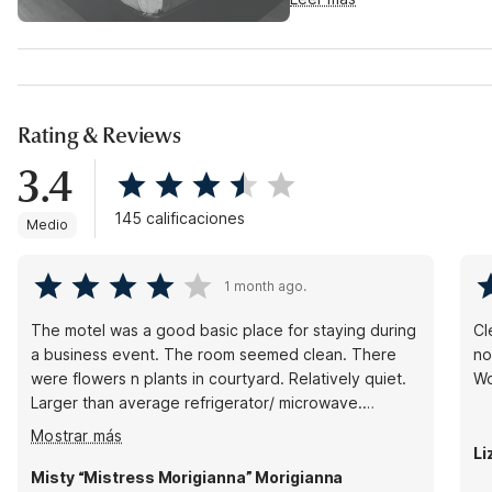
Rating & Reviews
3.4
145 calificaciones
Medio
1 month ago.
The motel was a good basic place for staying during
Cl
a business event. The room seemed clean. There
not
were flowers n plants in courtyard. Relatively quiet.
Wo
Larger than average refrigerator/ microwave.
Problems- no ice (broken). There was a ball of some
Mostrar más
unidentifiable something in the coffee pot water
Li
section-growing.
Misty “Mistress Morigianna” Morigianna