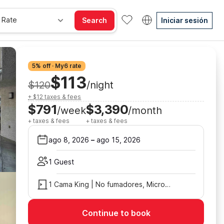
 Rate
Search
Iniciar sesión
5% off · My6 rate
$113
$120
/night
+ $12 taxes & fees
$791
$3,390
/week
/month
+ taxes & fees
+ taxes & fees
ago 8, 2026
–
ago 15, 2026
1 Guest
1 Cama King | No fumadores, Microondas
Continue to book