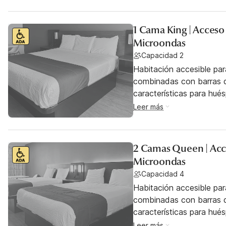
1 Cama King | Acces
Microondas
Capacidad 2
Habitación accesible pa
combinadas con barras d
características para hu
Leer más
2 Camas Queen | Acc
Microondas
Capacidad 4
Habitación accesible pa
combinadas con barras d
características para hu
Leer más