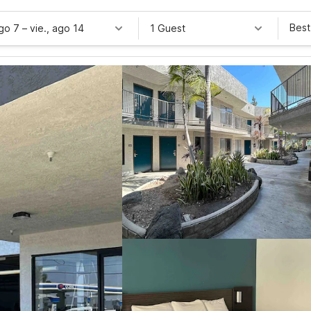
Best
ago 7
–
vie., ago 14
1 Guest