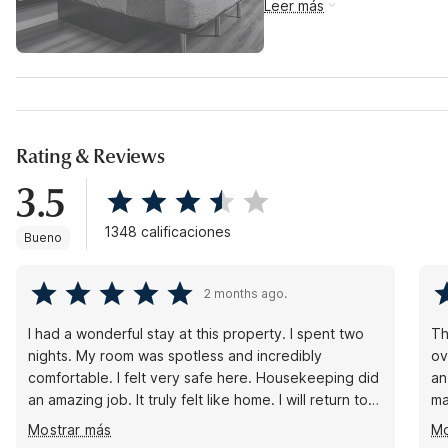
Leer más
Rating & Reviews
3.5
1348 calificaciones
Bueno
2 months ago.
I had a wonderful stay at this property. I spent two
Th
nights. My room was spotless and incredibly
ov
comfortable. I felt very safe here. Housekeeping did
an
an amazing job. It truly felt like home. I will return to
ma
this property in the future. Five stars!
of
Mostrar más
Mo