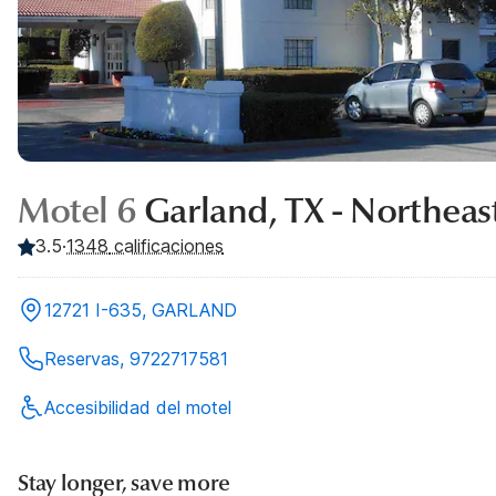
Motel 6
Garland, TX - Northeas
3.5
·
1348
calificaciones
12721 I-635, GARLAND
Reservas, 9722717581
Accesibilidad del motel
Stay longer, save more