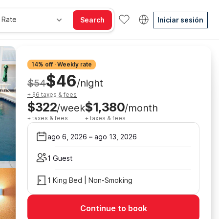
 Rate
Search
Iniciar sesión
14% off · Weekly rate
$46
$54
/night
+ $6 taxes & fees
$322
$1,380
/week
/month
+ taxes & fees
+ taxes & fees
ago 6, 2026
–
ago 13, 2026
1 Guest
1 King Bed | Non-Smoking
Continue to book