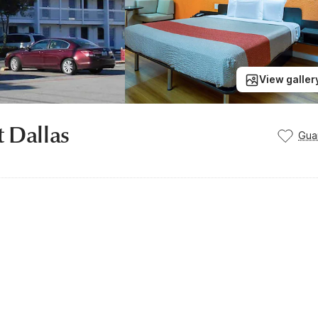
View galler
t Dallas
Gua