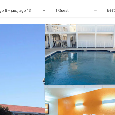
Best
ago 6
–
jue., ago 13
1 Guest