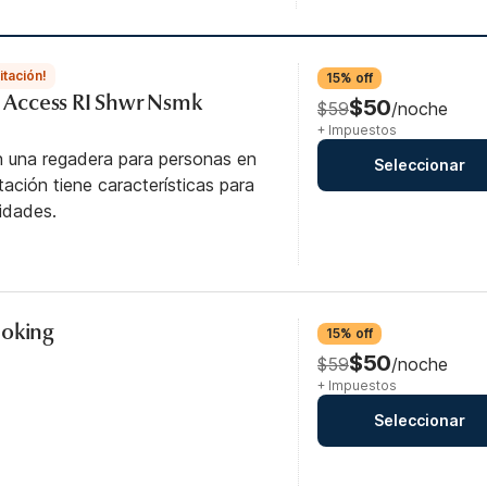
itación!
15% off
ty Access RI Shwr Nsmk
$50
$59
/noche
+ Impuestos
n una regadera para personas en
Seleccionar
itación tiene características para
idades.
moking
15% off
$50
$59
/noche
+ Impuestos
Seleccionar