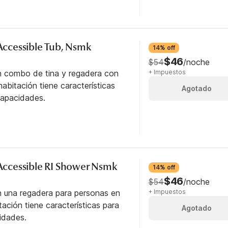
 Accessible Tub, Nsmk
14% off
$46
$54
/noche
n combo de tina y regadera con
+ Impuestos
abitación tiene características
Agotado
capacidades.
y Accessible RI Shower Nsmk
14% off
$46
$54
/noche
n una regadera para personas en
+ Impuestos
itación tiene características para
Agotado
idades.