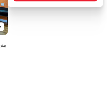
y
rdar