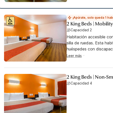
¡Apúrate, solo queda 1 hab
2 King Beds | Mobili
Capacidad 2
Habitación accesible co
silla de ruedas. Esta hab
huéspedes con discapac
Leer más
2 King Beds | Non-S
Capacidad 4