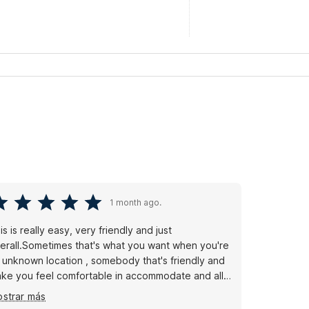
1 month ago.
is is really easy, very friendly and just
erall.Sometimes that's what you want when you're
 unknown location , somebody that's friendly and
ke you feel comfortable in accommodate and all
 those are taking care of so in my book that's a win
strar más