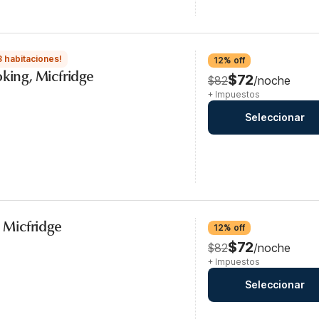
3 habitaciones!
12% off
oking, Micfridge
$72
$82
/noche
+ Impuestos
Seleccionar
, Micfridge
12% off
$72
$82
/noche
+ Impuestos
Seleccionar