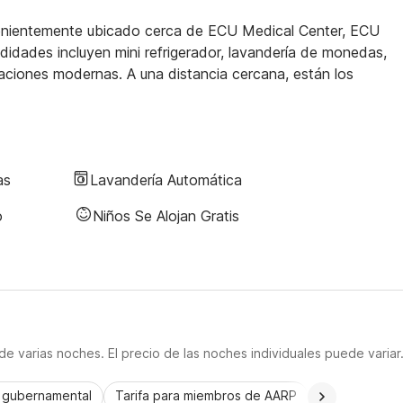
venientemente ubicado cerca de ECU Medical Center, ECU
didades incluyen mini refrigerador, lavandería de monedas,
aciones modernas. A una distancia cercana, están los
as
Lavandería Automática
o
Niños Se Alojan Gratis
e varias noches. El precio de las noches individuales puede variar
a gubernamental
Tarifa para miembros de AARP
CorporatePlu