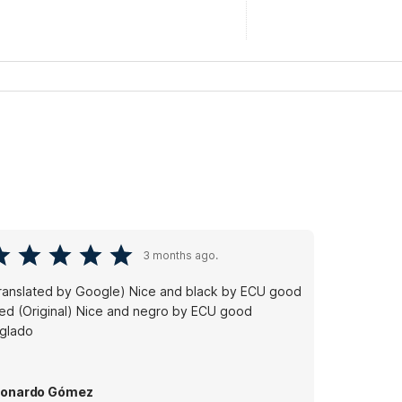
3 months ago.
ranslated by Google) Nice and black by ECU good
e and negro by ECU good
nglado
eonardo Gómez