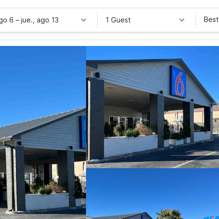
Best
ago 6
–
jue., ago 13
1 Guest