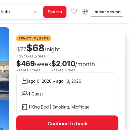
 Rate
Search
Iniciar sesión
11% off · My6 rate
$68
$77
/night
+ $9 taxes & fees
$469
$2,010
/week
/month
+ taxes & fees
+ taxes & fees
ago 6, 2026
–
ago 13, 2026
1 Guest
1 King Bed | Smoking, Micfridge
Continue to book