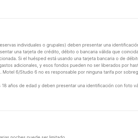
eservas individuales o grupales) deben presentar una identificació
sentar una tarjeta de crédito, débito o bancaria válida que coincid
cionada. Si el huésped está usando una tarjeta bancaria o de débito
 gastos adicionales, y esos fondos pueden no ser liberados por has
. Motel 6/Studio 6 no es responsable por ninguna tarifa por sobreg
18 años de edad y deben presentar una identificación con foto vá
varias noches puede ser limitado.