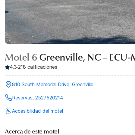
Motel 6
Greenville, NC – ECU-
4.3
·
218
calificaciones
810 South Memorial Drive, Greenville
Reservas, 2527520214
Accesibilidad del motel
Acerca de este motel