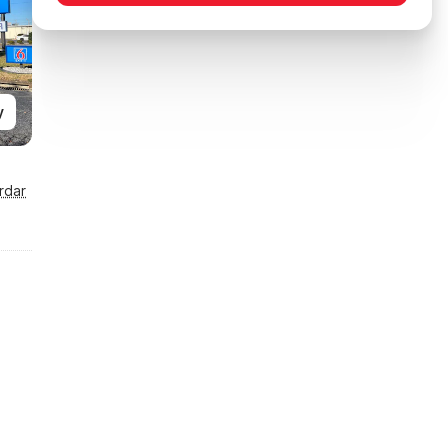
y
rdar