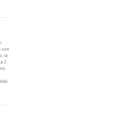
n
a con
, la
ta 2
iro
lida.