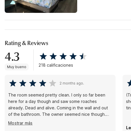
Rating & Reviews
4.3
218 calificaciones
Muy bueno
2 months ago.
The room seemed pretty clean. I only so far been
(T
here for a day though and saw some roaches
shed (Original) Nic
already. Dead and alive. Coming in the wall and out
ti
of the bathroom. The owner seemed nice though.
Good price for the room though. Room is pretty
Mostrar más
clean for the price, and big tv.
L