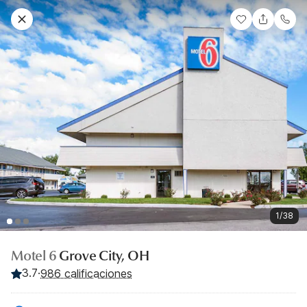
1/38
Motel 6
Grove City, OH
3.7
·
986 calificaciones