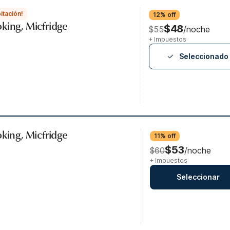
itación!
12% off
king, Micfridge
$48
$55
/noche
+ Impuestos
Seleccionado
oking, Micfridge
11% off
$53
$60
/noche
+ Impuestos
Seleccionar