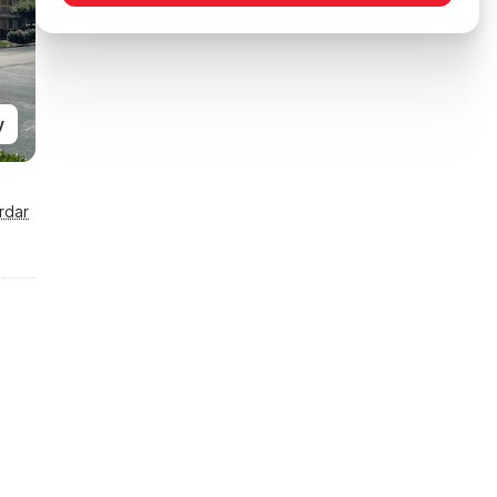
y
rdar