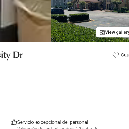
View galler
sity Dr
Gua
Servicio excepcional del personal
Valoración de los huéspedes: 4.2 sobre 5