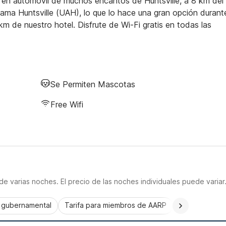
 en automóvil de muchos encantos de Huntsville, a 8 km del
ama Huntsville (UAH), lo que lo hace una gran opción durant
 km de nuestro hotel. Disfrute de Wi-Fi gratis en todas las
Se Permiten Mascotas
Free Wifi
e varias noches. El precio de las noches individuales puede variar
a gubernamental
Tarifa para miembros de AARP
CorporatePlu