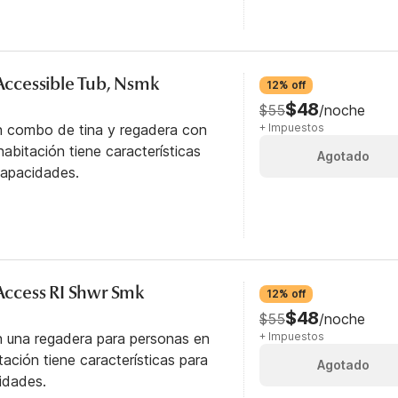
 Accessible Tub, Nsmk
12% off
$48
$55
/noche
n combo de tina y regadera con
+ Impuestos
abitación tiene características
Agotado
capacidades.
 Access RI Shwr Smk
12% off
$48
$55
/noche
n una regadera para personas en
+ Impuestos
itación tiene características para
Agotado
idades.