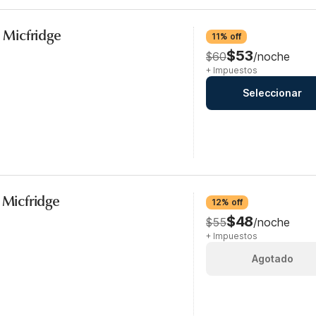
, Micfridge
11% off
$53
$60
/noche
+ Impuestos
Seleccionar
 Micfridge
12% off
$48
$55
/noche
+ Impuestos
Agotado