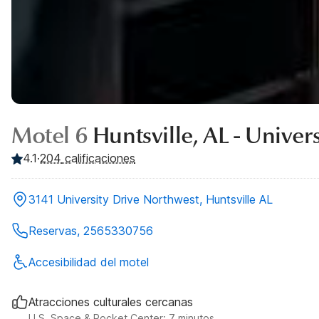
Motel 6
Huntsville, AL - Univer
4.1
·
204
calificaciones
3141 University Drive Northwest, Huntsville AL
Reservas, 2565330756
Accesibilidad del motel
Atracciones culturales cercanas
U.S. Space & Rocket Center: 7 minutos