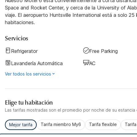
Nuestro Motel 6 está convenientemente a corta distancia
Space and Rocket Center, y cerca de la University of Alab
viaje. El aeropuerto Huntsville International está a solo 25
habitaciones.
Servicios
Refrigerator
Free Parking
Lavandería Automática
AC
Ver todos los servicios
Elige tu habitación
Las tarifas mostradas son el promedio por noche de su estancia d
Tarifa miembro My6
Tarifa flexible
Tarif
Mejor tarifa