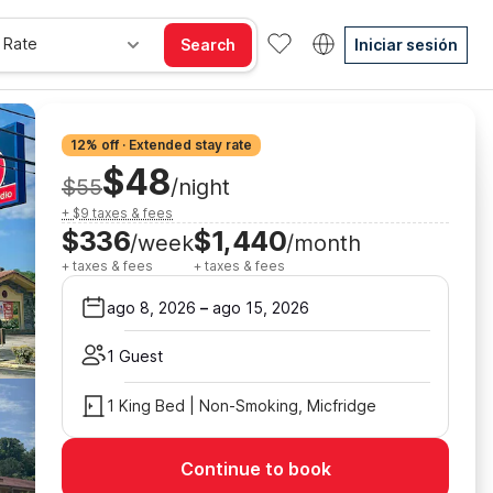
 Rate
Search
Iniciar sesión
12% off · Extended stay rate
$48
$55
/night
+ $9 taxes & fees
$336
$1,440
/week
/month
+ taxes & fees
+ taxes & fees
ago 8, 2026
–
ago 15, 2026
1 Guest
1 King Bed | Non-Smoking, Micfridge
Continue to book