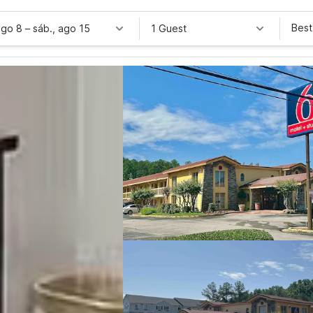
Best
ago 8
–
sáb., ago 15
1 Guest