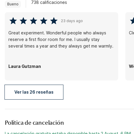
738 calificaciones
Bueno
23 days ago
Great experiment. Wonderful people who always
reserve a first floor room for me. I usually stay
several times a year and they always get me warmly.
Laura Gutzman
We
Ver las 26 reseñas
Política de cancelación
La cancelación gratuita estaba disponible hasta 2 August, 6 PM