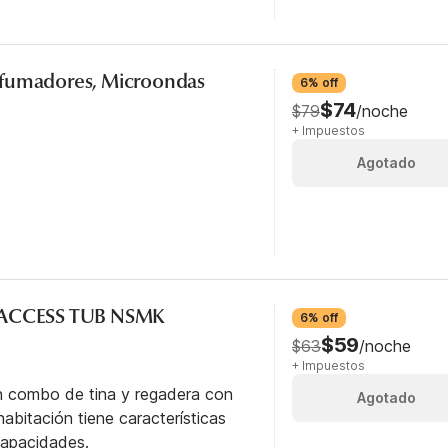
 fumadores, Microondas
6% off
$74
$79
/noche
+ Impuestos
Agotado
L ACCESS TUB NSMK
6% off
$59
$63
/noche
+ Impuestos
n combo de tina y regadera con
Agotado
abitación tiene características
capacidades.