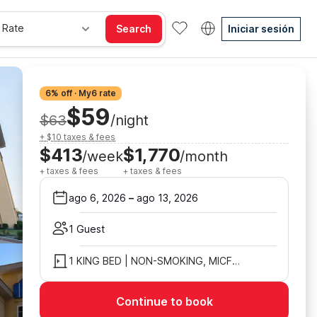
 Rate
Search
Iniciar sesión
6% off · My6 rate
$59
$63
/night
+ $10 taxes & fees
$413
$1,770
/week
/month
+ taxes & fees
+ taxes & fees
ago 6, 2026
–
ago 13, 2026
1 Guest
1 KING BED | NON-SMOKING, MICFRIDGE
Continue to book