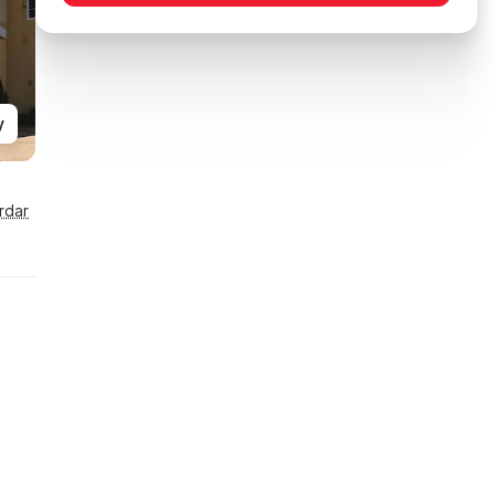
y
rdar