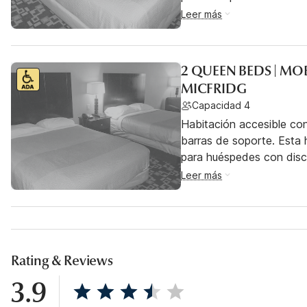
Leer más
2 QUEEN BEDS | MO
MICFRIDG
Capacidad 4
Habitación accesible co
barras de soporte. Esta h
para huéspedes con dis
Leer más
Rating & Reviews
3.9