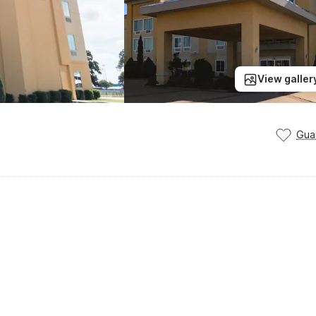
View galler
Gua