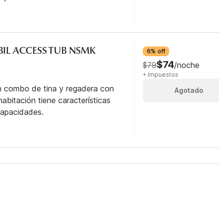
BIL ACCESS TUB NSMK
6% off
$74
$79
/noche
+ Impuestos
n combo de tina y regadera con
Agotado
abitación tiene características
capacidades.