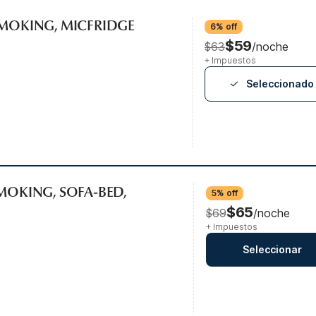
SMOKING, MICFRIDGE
6% off
$59
$63
/noche
+ Impuestos
Seleccionado
SMOKING, SOFA-BED,
5% off
$65
$69
/noche
+ Impuestos
Seleccionar