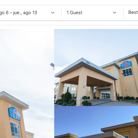
Best
ago 6
–
jue., ago 13
1 Guest