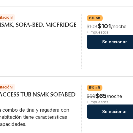
itación!
6% off
, NSMK, SOFA-BED, MICFRIDGE
$101
$108
/noche
+ Impuestos
Seleccionar
itación!
5% off
L ACCESS TUB NSMK SOFABED
$65
$69
/noche
+ Impuestos
n combo de tina y regadera con
Seleccionar
abitación tiene características
capacidades.