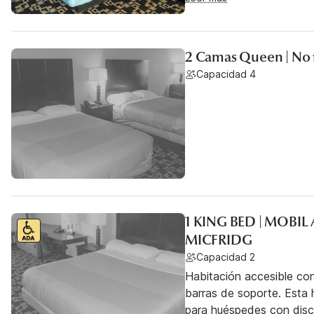
2 Camas Queen | No
Capacidad 4
1 KING BED | MOBI
MICFRIDG
Capacidad 2
Habitación accesible co
barras de soporte. Esta h
para huéspedes con dis