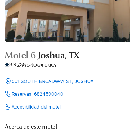
Motel 6
Joshua, TX
3.9
·
738
calificaciones
501 SOUTH BROADWAY ST, JOSHUA
Reservas, 6824590040
Accesibilidad del motel
Acerca de este motel