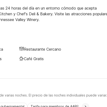
 las 24 horas del día en un entorno cómodo que acepta
tchen y Chef's Deli & Bakery. Visite las atracciones popular
nnessee Valley Winery.
ca
Restaurante Cercano
s
Café Gratis
e varias noches. El precio de las noches individuales puede variar
a gubernamental
Tarifa para miembros de AARP
CorporatePlu