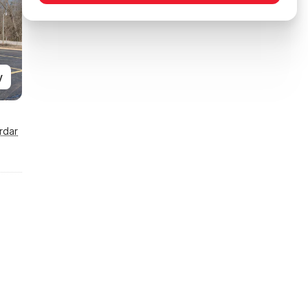
y
rdar