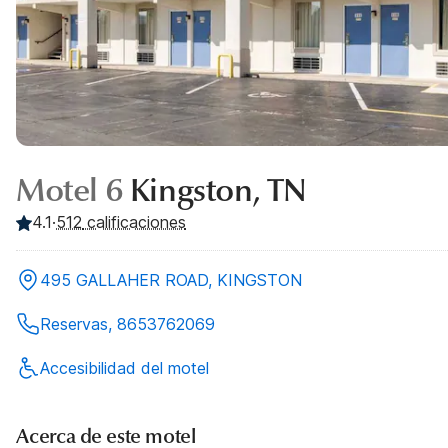
Motel 6
Kingston, TN
4.1
·
512
calificaciones
495 GALLAHER ROAD, KINGSTON
Reservas, 8653762069
Accesibilidad del motel
Acerca de este motel