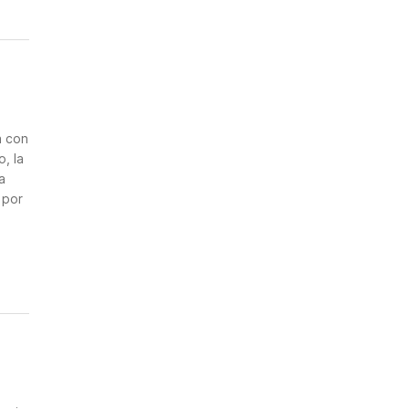
a con
, la
a
 por