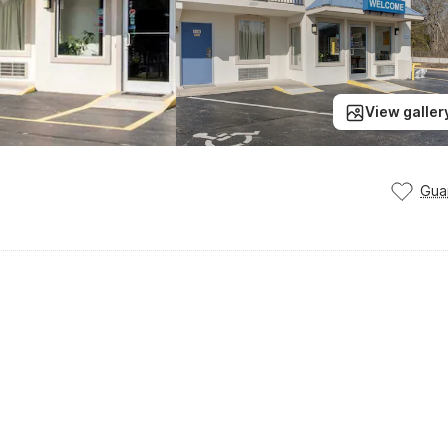
View galler
Gua