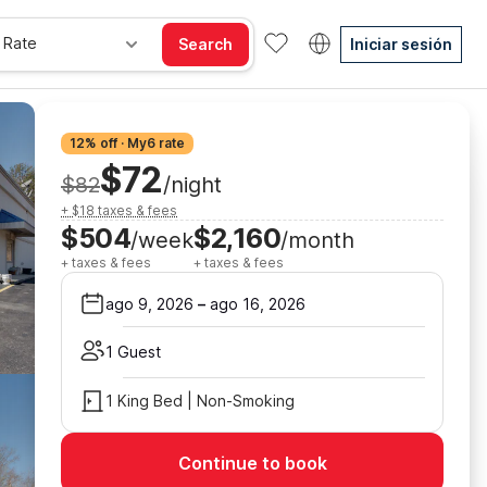
 Rate
Search
Iniciar sesión
12% off · My6 rate
$72
$82
/night
+ $18 taxes & fees
$504
$2,160
/week
/month
+ taxes & fees
+ taxes & fees
ago 9, 2026
–
ago 16, 2026
1 Guest
1 King Bed | Non-Smoking
Continue to book