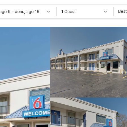
Best
 ago 9
–
dom., ago 16
1 Guest