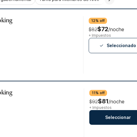
oking
12% off
$72
$82
/noche
+ Impuestos
Seleccionado
oking
11% off
$81
$92
/noche
+ Impuestos
Seleccionar