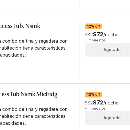
 Access Tub, Nsmk
12% off
$72
$82
/noche
n combo de tina y regadera con
+ Impuestos
abitación tiene características
Agotado
capacidades.
ccess Tub Nsmk Micfridg
12% off
$72
$82
/noche
n combo de tina y regadera con
+ Impuestos
abitación tiene características
Agotado
capacidades.