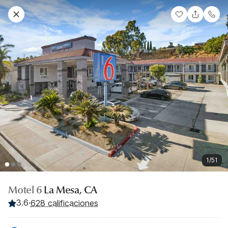
1/51
Motel 6
La Mesa, CA
3.6
·
628 calificaciones