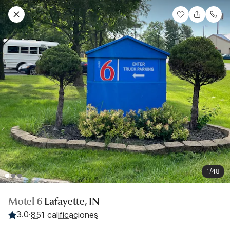
1/48
Motel 6
Lafayette, IN
3.0
·
851 calificaciones