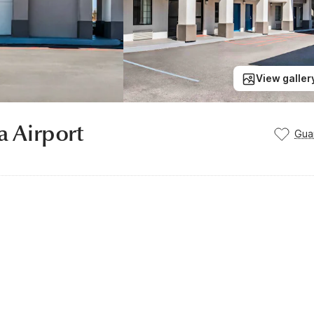
View galler
a Airport
Gua