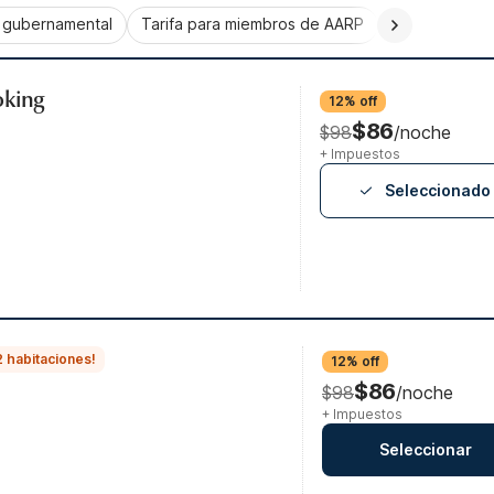
a gubernamental
Tarifa para miembros de AARP
CorporatePlu
oking
12% off
$86
$98
/noche
+ Impuestos
Seleccionado
2 habitaciones!
12% off
$86
$98
/noche
+ Impuestos
Seleccionar