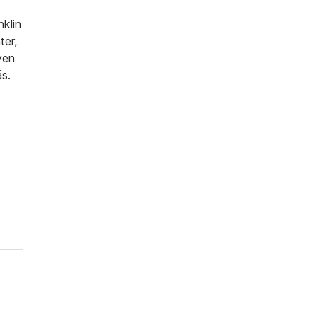
nklin
ter,
yen
ás.
.