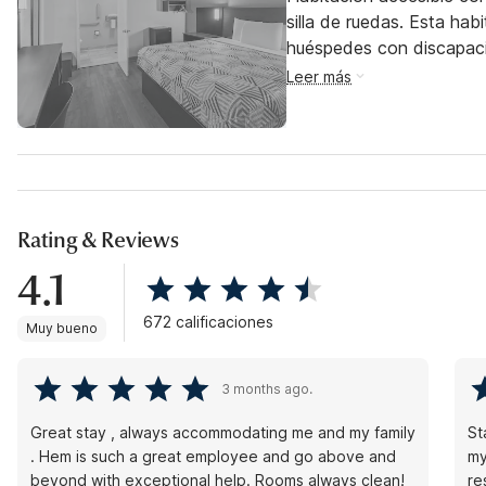
silla de ruedas. Esta hab
huéspedes con discapac
Leer más
Rating & Reviews
4.1
672 calificaciones
Muy bueno
3 months ago.
Great stay , always accommodating me and my family
St
. Hem is such a great employee and go above and
my
beyond with exceptional help. Rooms always clean!
re