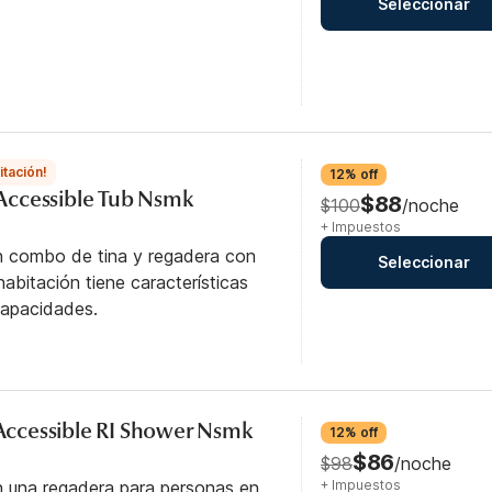
Seleccionar
itación!
12% off
y Accessible Tub Nsmk
$88
$100
/noche
+ Impuestos
n combo de tina y regadera con
Seleccionar
abitación tiene características
capacidades.
y Accessible RI Shower Nsmk
12% off
$86
$98
/noche
n una regadera para personas en
+ Impuestos