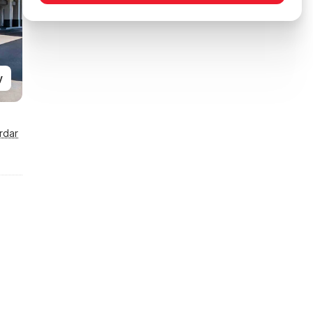
y
rdar