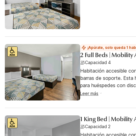
¡Apúrate, solo queda 1 hab
2 Full Beds | Mobilit
Capacidad 4
Habitación accesible co
barras de soporte. Esta h
para huéspedes con dis
Leer más
1 King Bed | Mobilit
Capacidad 2
Habitación accesible co