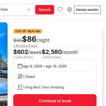
 Rate
Search
Iniciar sesión
12% off · My6 rate
$86
$98
/night
+ $9 taxes & fees
$602
$2,580
/week
/month
+ taxes & fees
+ taxes & fees
ago 9, 2026
–
ago 16, 2026
1 Guest
1 King Bed | Non-Smoking
Continue to book