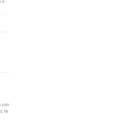
o o
n
a con
, la
2