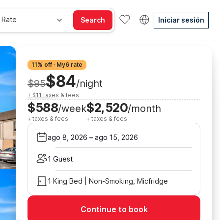
 Rate
Search
Iniciar sesión
11% off · My6 rate
$84
$95
/night
+ $11 taxes & fees
$588
$2,520
/week
/month
+ taxes & fees
+ taxes & fees
ago 8, 2026
–
ago 15, 2026
1 Guest
1 King Bed | Non-Smoking, Micfridge
Continue to book