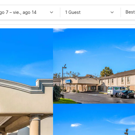
Best
ago 7
–
vie., ago 14
1 Guest