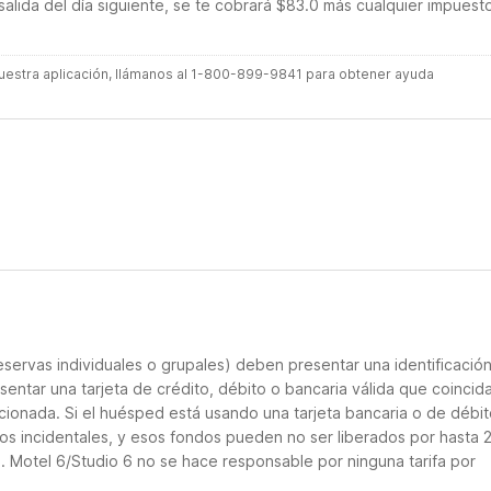
salida del día siguiente, se te cobrará $83.0 más cualquier impuest
 nuestra aplicación, llámanos al 1-800-899-9841 para obtener ayuda
servas individuales o grupales) deben presentar una identificació
sentar una tarjeta de crédito, débito o bancaria válida que coincid
cionada. Si el huésped está usando una tarjeta bancaria o de débito
los incidentales, y esos fondos pueden no ser liberados por hasta 
. Motel 6/Studio 6 no se hace responsable por ninguna tarifa por