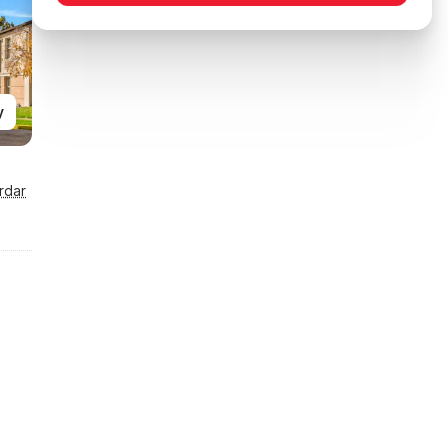
y
rdar