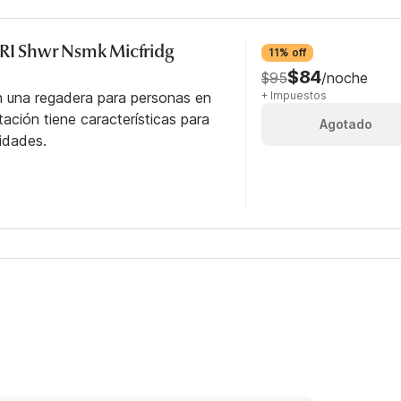
 RI Shwr Nsmk Micfridg
11% off
$84
$95
/noche
n una regadera para personas en
+ Impuestos
itación tiene características para
Agotado
idades.