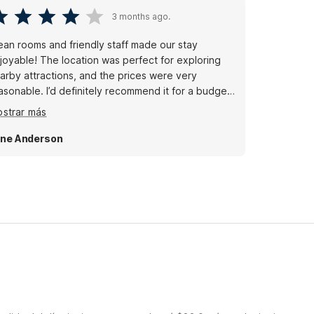
3 months ago.
ean rooms and friendly staff made our stay
joyable! The location was perfect for exploring
arby attractions, and the prices were very
asonable. I’d definitely recommend it for a budget-
iendly option!
strar más
ne Anderson