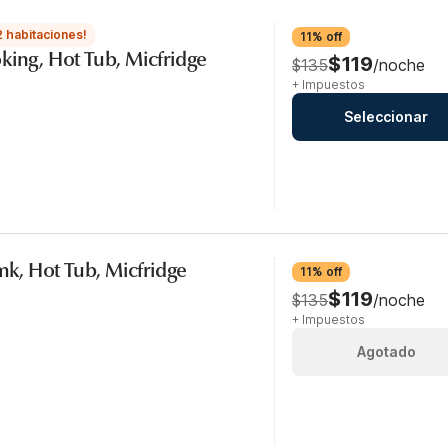
2 habitaciones!
11% off
king, Hot Tub, Micfridge
$119
$135
/noche
+ Impuestos
Seleccionar
smk, Hot Tub, Micfridge
11% off
$119
$135
/noche
+ Impuestos
Agotado