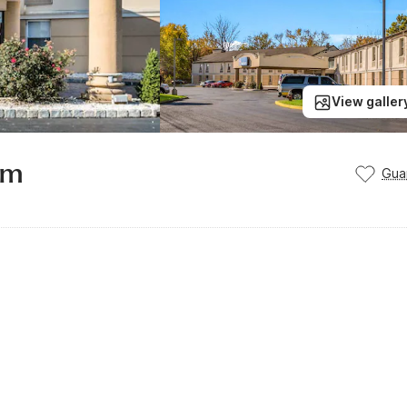
View galler
em
Gua