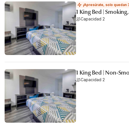
¡Apresúrate, solo quedan 
1 King Bed | Smoking
Capacidad 2
1 King Bed | Non-Smo
Capacidad 2