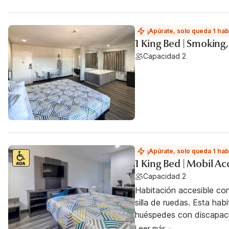
¡Apúrate, solo queda 1 hab
1 King Bed | Smoking,
Capacidad 2
¡Apúrate, solo queda 1 hab
1 King Bed | Mobil A
Capacidad 2
Habitación accesible co
silla de ruedas. Esta hab
huéspedes con discapac
Leer más