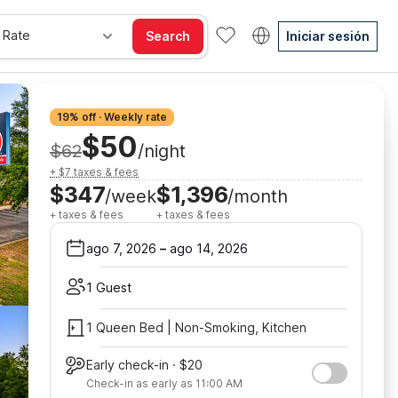
 Rate
Search
Iniciar sesión
19% off · Weekly rate
$50
$62
/night
+ $7 taxes & fees
$347
$1,396
/week
/month
+ taxes & fees
+ taxes & fees
ago 7, 2026
–
ago 14, 2026
1 Guest
1 Queen Bed | Non-Smoking, Kitchen
Early check-in · $20
Check-in as early as 11:00 AM