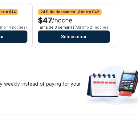
orra $14
24% de descuento . Ahorra $42
$47
/noche
imo 14 noches)
Tarifa de 3 semanas
(Mínimo 21 noches)
ar
Seleccionar
 weekly instead of paying for your