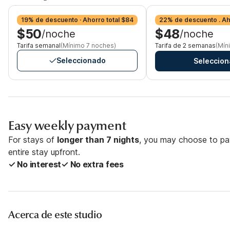
19% de descuento · Ahorro total $84
22% de descuento . Ah
$50
$48
/noche
/noche
Tarifa semanal
(Mínimo 7 noches)
Tarifa de 2 semanas
(Mín
Seleccionado
Seleccion
Easy weekly payment
For stays of
longer than 7 nights
, you may choose to pay
entire stay upfront.
✓ No interest
✓ No extra fees
Acerca de este studio