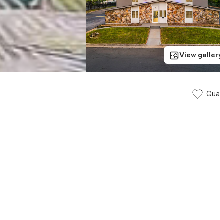
View galler
Gua