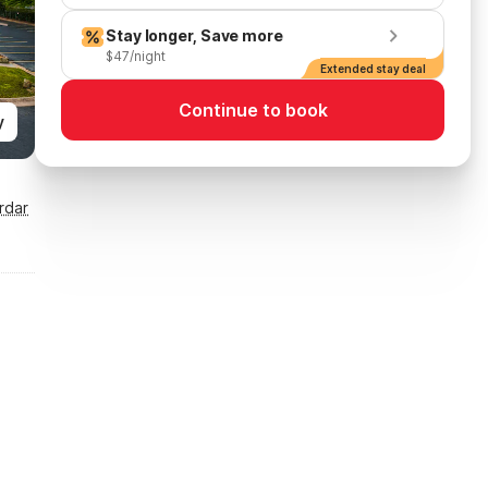
Stay longer, Save more
$47/night
Extended stay deal
Continue to book
y
rdar