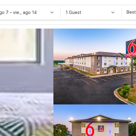
Best
ago 7
–
vie., ago 14
1 Guest