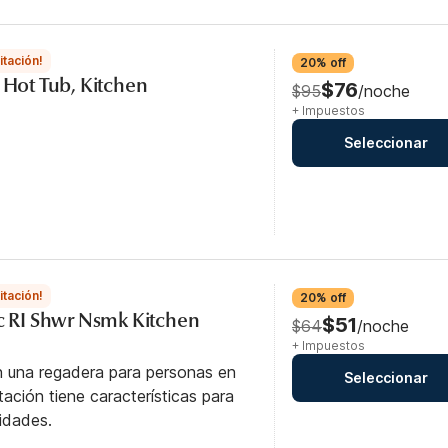
itación!
20% off
 Hot Tub, Kitchen
$76
$95
/noche
+ Impuestos
Seleccionar
itación!
20% off
cc RI Shwr Nsmk Kitchen
$51
$64
/noche
+ Impuestos
n una regadera para personas en
Seleccionar
itación tiene características para
idades.