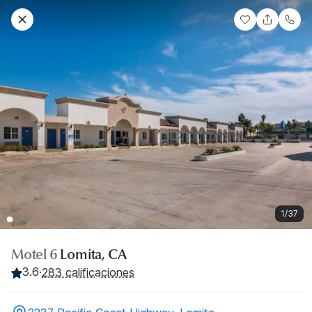
1/37
Motel 6
Lomita, CA
3.6
·
283 calificaciones