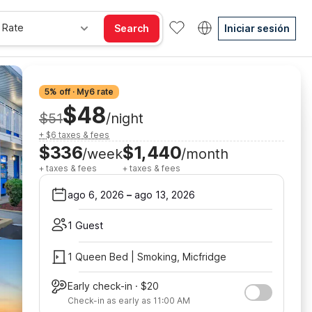
 Rate
Search
Iniciar sesión
5% off · My6 rate
$48
$51
/night
+ $6 taxes & fees
$336
$1,440
/week
/month
+ taxes & fees
+ taxes & fees
ago 6, 2026
–
ago 13, 2026
1 Guest
1 Queen Bed | Smoking, Micfridge
Early check-in · $20
Check-in as early as 11:00 AM