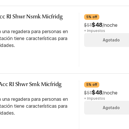
cc RI Shwr Nsmk Micfridg
5% off
$48
$51
/noche
n una regadera para personas en
+ Impuestos
itación tiene características para
Agotado
idades.
Acc RI Shwr Smk Micfridg
5% off
$48
$51
/noche
n una regadera para personas en
+ Impuestos
itación tiene características para
Agotado
idades.