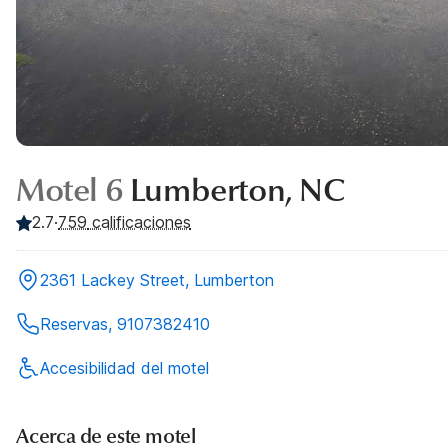
Motel 6
Lumberton, NC
2.7
·
759
calificaciones
2361 Lackey Street, Lumberton
Reservas, 9107382410
Accesibilidad del motel
Acerca de este motel