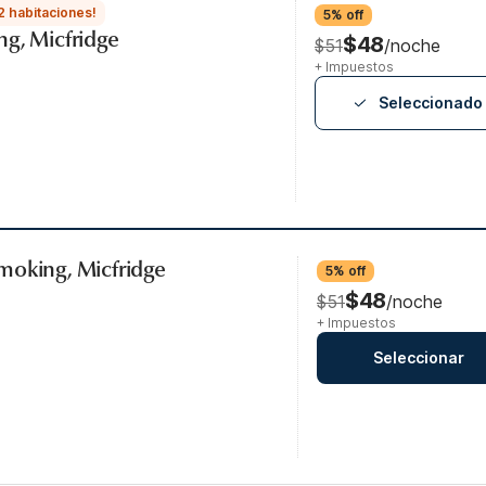
2 habitaciones!
5% off
ng, Micfridge
$48
$51
/noche
+ Impuestos
Seleccionado
moking, Micfridge
5% off
$48
$51
/noche
+ Impuestos
Seleccionar