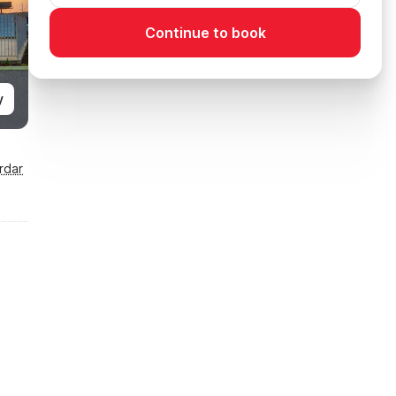
Continue to book
y
rdar