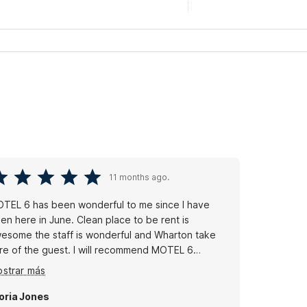
11 months ago.
TEL 6 has been wonderful to me since I have
here in June. Clean place to be rent is
 staff is wonderful and Wharton take
re of the guest. I will recommend MOTEL 6
mberton to any one to stay over nite or long term
strar más
oria Jones