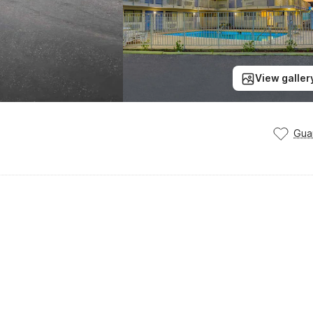
View galler
Gua