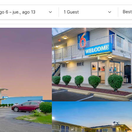
Best
ago 6
–
jue., ago 13
1 Guest