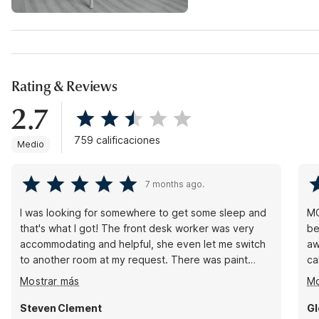
Rating & Reviews
2.7
759 calificaciones
Medio
7 months ago.
I was looking for somewhere to get some sleep and
MO
that's what I got! The front desk worker was very
been 
accommodating and helpful, she even let me switch
awesome the
to another room at my request. There was paint
ca
chipping off the ceiling in the bathroom and some of
Lu
Mostrar más
Mo
the fixtures were broken (towel rod), old and rusty,
however none of these complaints were a big deal
Steven Clement
Gl