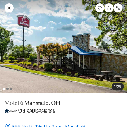
1/38
Motel 6
Mansfield, OH
3.3
·
744 calificaciones
555 North Trimble Road, Mansfield