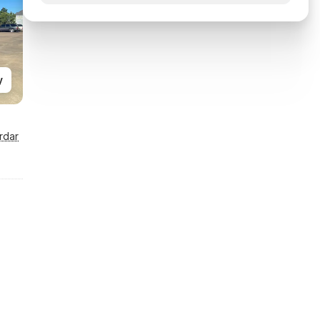
y
rdar