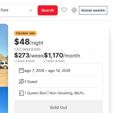
 Rate
Search
Iniciar sesión
Flexible rate
$48
/night
+ $11 taxes & fees
$273
$1,170
/week
/month
+ taxes & fees
+ taxes & fees
ago 7, 2026
–
ago 14, 2026
1 Guest
1 Queen Bed | Non-Smoking, Micfridge
Sold Out