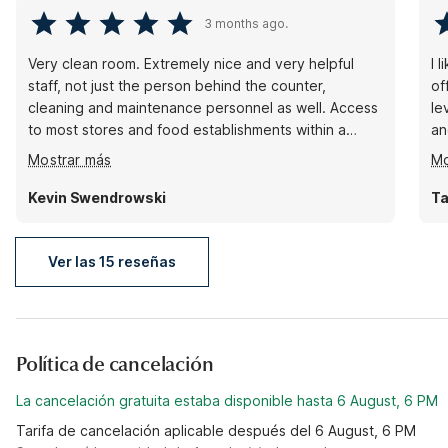
3 months ago.
Very clean room. Extremely nice and very helpful
I 
staff, not just the person behind the counter,
of
cleaning and maintenance personnel as well. Access
le
to most stores and food establishments within a
an
reasonable distance.
Al
Mostrar más
Mo
fa
us
Kevin Swendrowski
T
it
Ver las 15 reseñas
Política de cancelación
La cancelación gratuita estaba disponible hasta 6 August, 6 PM
Tarifa de cancelación aplicable después del 6 August, 6 PM