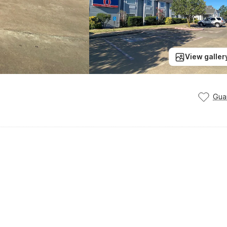
View galler
Gua