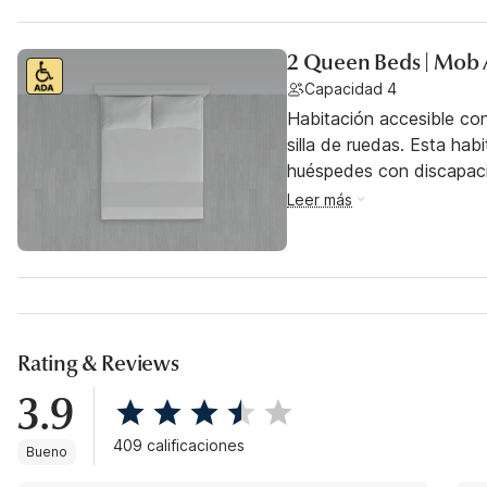
2 Queen Beds | Mob 
Capacidad 4
Habitación accesible co
silla de ruedas. Esta hab
huéspedes con discapac
Leer más
Rating & Reviews
3.9
409 calificaciones
Bueno