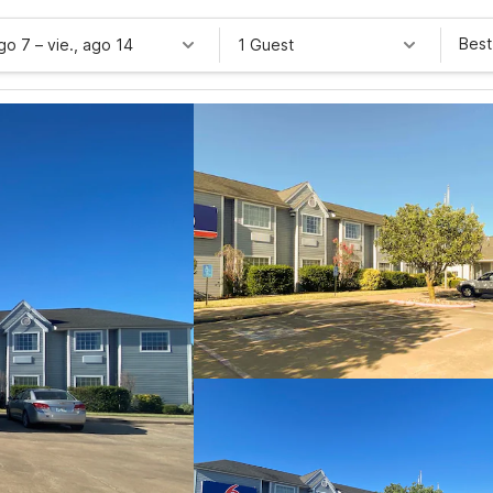
Best
ago 7
–
vie., ago 14
1 Guest