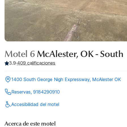
Motel 6
McAlester, OK - South
3.9
·
409
calificaciones
1400 South George Nigh Expressway, McAlester OK
Reservas, 9184290910
Accesibilidad del motel
Acerca de este motel