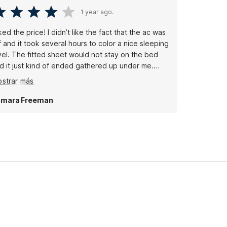
1 year ago.
liked the price! I didn’t like the fact that the ac was
f and it took several hours to color a nice sleeping
vel. The fitted sheet would not stay on the bed
d it just kind of ended gathered up under me.
so, I’d appreciate some decor throughout the
strar más
cility. I felt like I was in an institution. This hotel
ed to be so cutely decorated! That’s why I chose
amara Freeman
 over every other hotel in McAlester!