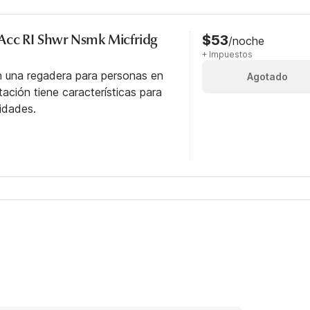
Acc RI Shwr Nsmk Micfridg
$53
/noche
+ Impuestos
n una regadera para personas en
Agotado
itación tiene características para
idades.