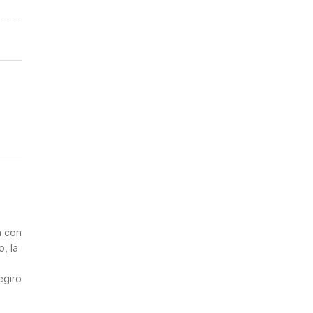
n
a con
, la
egiro