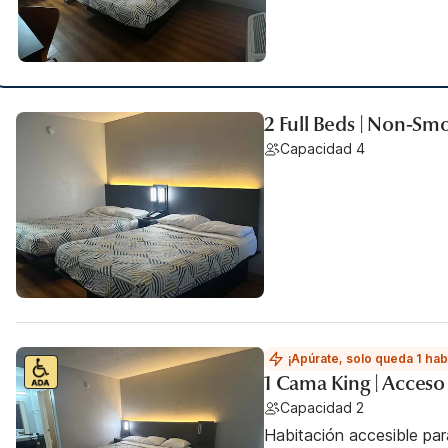
2 Full Beds | Non-Sm
Capacidad 4
¡Apúrate, solo queda 1 hab
1 Cama King | Acces
Capacidad 2
Habitación accesible par