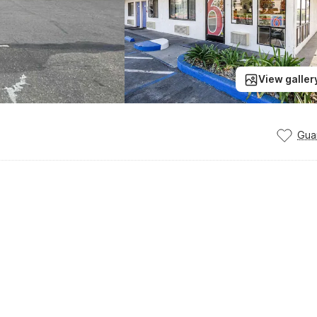
View galler
Gua