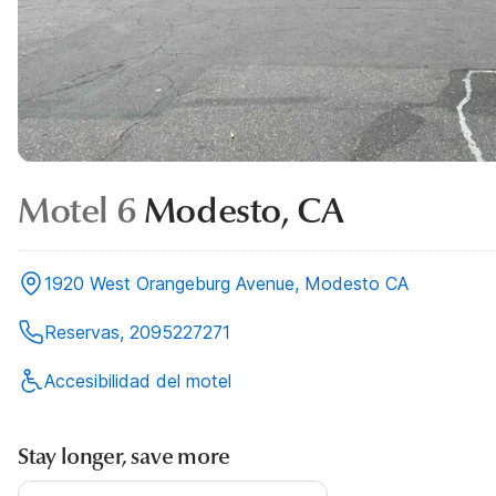
Motel 6
Modesto, CA
1920 West Orangeburg Avenue, Modesto CA
Reservas, 2095227271
Accesibilidad del motel
Stay longer, save more