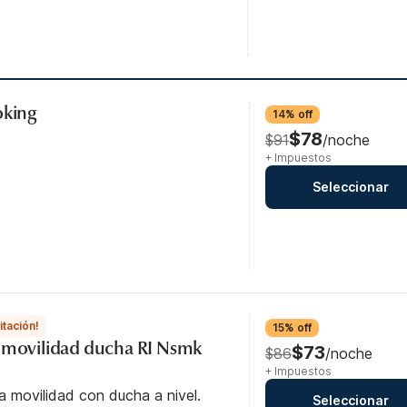
oking
14% off
$78
$91
/noche
+ Impuestos
Seleccionar
itación!
15% off
o movilidad ducha RI Nsmk
$73
$86
/noche
+ Impuestos
a movilidad con ducha a nivel.
Seleccionar