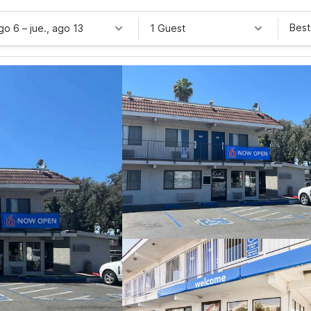
Best
ago 6
–
jue., ago 13
1 Guest