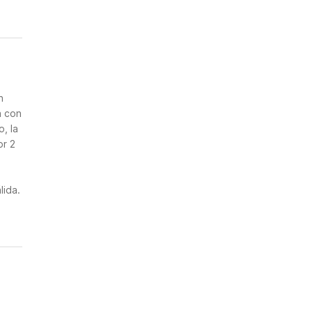
n
a con
, la
or 2
lida.