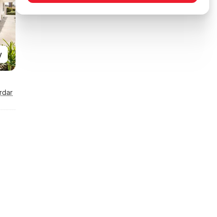
y
rdar