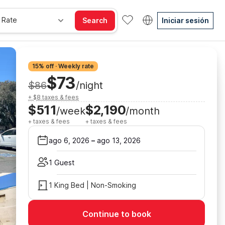
 Rate
Search
Iniciar sesión
15% off · Weekly rate
$73
$86
/night
+ $8 taxes & fees
$511
$2,190
/week
/month
+ taxes & fees
+ taxes & fees
ago 6, 2026
–
ago 13, 2026
1 Guest
1 King Bed | Non-Smoking
Continue to book