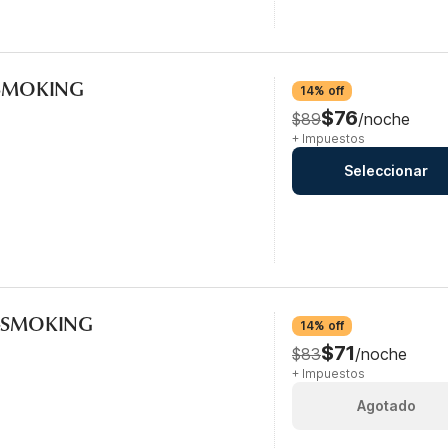
-SMOKING
14% off
$76
$89
/noche
+ Impuestos
Seleccionar
N-SMOKING
14% off
$71
$83
/noche
+ Impuestos
Agotado