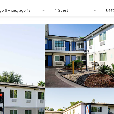
Best
ago 6
–
jue., ago 13
1 Guest