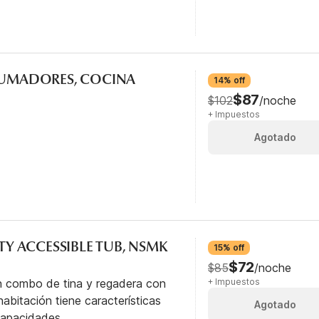
 FUMADORES, COCINA
14% off
$87
$102
/noche
+ Impuestos
Agotado
ITY ACCESSIBLE TUB, NSMK
15% off
$72
$85
/noche
n combo de tina y regadera con
+ Impuestos
abitación tiene características
Agotado
capacidades.