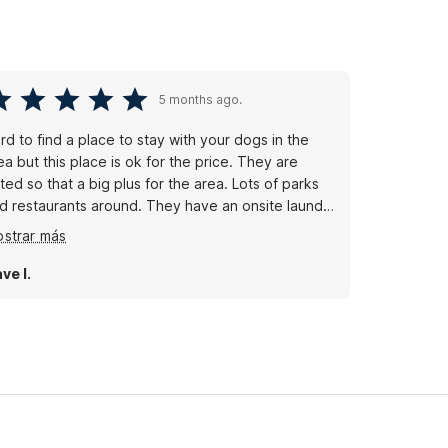
5 months ago.
rd to find a place to stay with your dogs in the
ea but this place is ok for the price. They are
ted so that a big plus for the area. Lots of parks
d restaurants around. They have an onsite laundry
ea with reasonable prices. Rooms are very clean
strar más
d they have a nice little patio that I wish allowed
gs. Noe was very nice and super helpful. Gracias!
ve I.