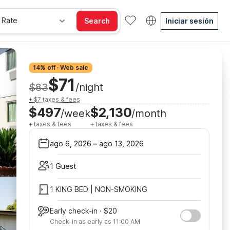
 Rate
Search
Iniciar sesión
14% off · Web sale
$71
$83
/night
+ $7 taxes & fees
$497
$2,130
/week
/month
+ taxes & fees
+ taxes & fees
ago 6, 2026
–
ago 13, 2026
1 Guest
1 KING BED | NON-SMOKING
Early check-in · $20
Check-in as early as 11:00 AM