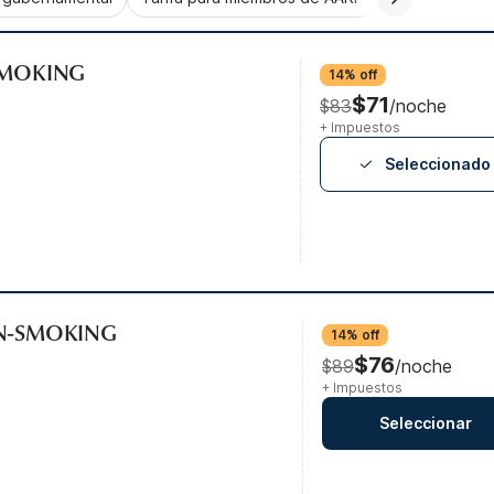
-SMOKING
14% off
$71
$83
/noche
+ Impuestos
Seleccionado
ON-SMOKING
14% off
$76
$89
/noche
+ Impuestos
Seleccionar