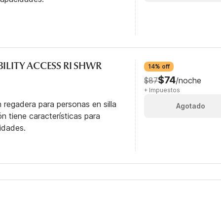
BILITY ACCESS RI SHWR
14% off
$74
$87
/noche
+ Impuestos
 regadera para personas en silla
Agotado
n tiene características para
idades.