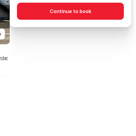
Continue to book
y
rdar