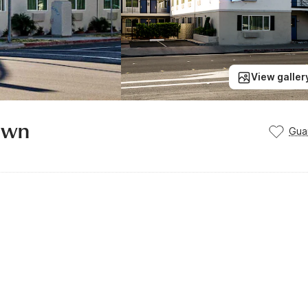
View galler
own
Gua