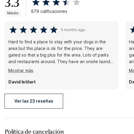
3.3
879 calificaciones
Medio
5 months ago.
Hard to find a place to stay with your dogs in the
Ha
area but this place is ok for the price. They are
ar
gated so that a big plus for the area. Lots of parks
ga
and restaurants around. They have an onsite laundry
an
area with reasonable prices. Rooms are very clean
ar
Mostrar más
Mo
and they have a nice little patio that I wish allowed
an
dogs. Noe was very nice and super helpful. Gracias!
do
David Istilart
Da
Ver las 23 reseñas
Política de cancelación