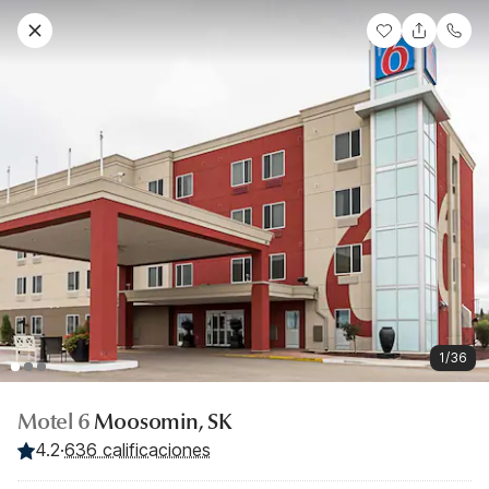
1/36
Motel 6
Moosomin, SK
4.2
·
636 calificaciones