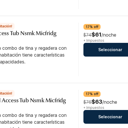
itación!
17% off
ccess Tub Nsmk Micfridg
$61
$74
/noche
+ Impuestos
n combo de tina y regadera con
Seleccionar
abitación tiene características
capacidades.
itación!
17% off
 Access Tub Nsmk Micfridg
$63
$76
/noche
+ Impuestos
n combo de tina y regadera con
Seleccionar
abitación tiene características