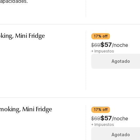
capacidades.
king, Mini Fridge
17% off
$57
$69
/noche
+ Impuestos
Agotado
moking, Mini Fridge
17% off
$57
$69
/noche
+ Impuestos
Agotado