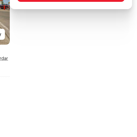
y
rdar