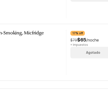
on-Smoking, Micfridge
17% off
$65
$79
/noche
+ Impuestos
Agotado