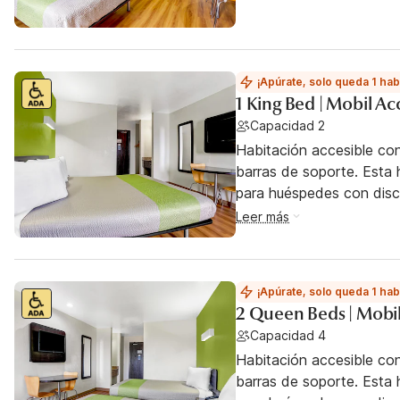
¡Apúrate, solo queda 1 hab
1 King Bed | Mobil A
Capacidad 2
Habitación accesible co
barras de soporte. Esta h
para huéspedes con dis
Leer más
¡Apúrate, solo queda 1 hab
2 Queen Beds | Mobil
Capacidad 4
Habitación accesible co
barras de soporte. Esta h