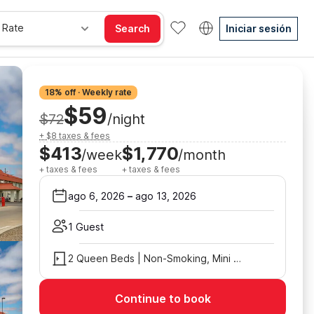
 Rate
Search
Iniciar sesión
18% off · Weekly rate
$59
$72
/night
+ $8 taxes & fees
$413
$1,770
/week
/month
+ taxes & fees
+ taxes & fees
ago 6, 2026
–
ago 13, 2026
1 Guest
2 Queen Beds | Non-Smoking, Mini Fridge
Continue to book