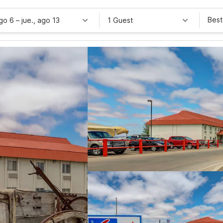
Best
ago 6
–
jue., ago 13
1 Guest