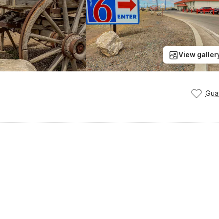
View galler
Gua