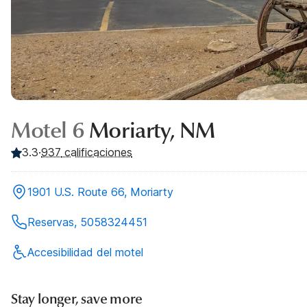
Motel 6
Moriarty, NM
3.3
·
937
calificaciones
1901 U.S. Route 66, Moriarty
Reservas, 5058324451
Accesibilidad del motel
Stay longer, save more