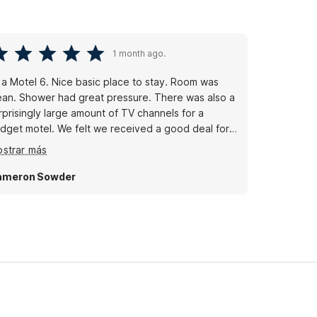
1 month ago.
s a Motel 6. Nice basic place to stay. Room was
ean. Shower had great pressure. There was also a
rprisingly large amount of TV channels for a
dget motel. We felt we received a good deal for
e low price.
strar más
ameron Sowder