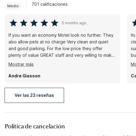
701 calificaciones
Medio
5 months ago.
If you want an economy Motel look no further. They
It
also allow pets at no charge Very clean and quiet
cl
and good parking. For the low price they offer
su
plenty of value GREAT staff and very willing to make
bu
your stay a pleasant one. Thank you for the great
th
Mostrar más
Mo
value
Andre Giasson
C
Ver las 23 reseñas
Política de cancelación