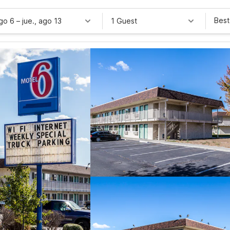
Best
ago 6
–
jue., ago 13
1 Guest