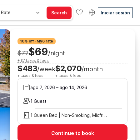
 Rate
Search
Iniciar sesión
10% off · My6 rate
$69
$77
/night
+ $7 taxes & fees
$483
$2,070
/week
/month
+ taxes & fees
+ taxes & fees
ago 7, 2026
–
ago 14, 2026
1 Guest
1 Queen Bed | Non-Smoking, Micfridge
Continue to book