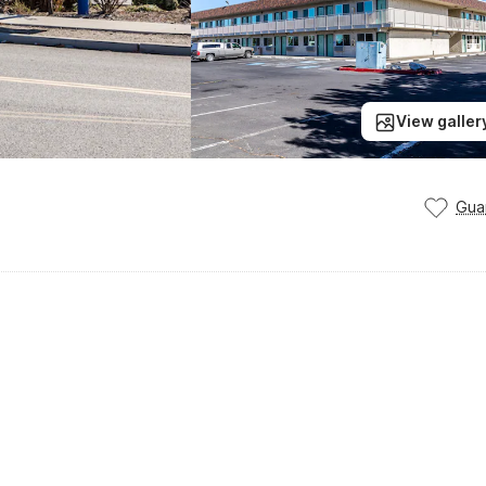
View galler
Gua