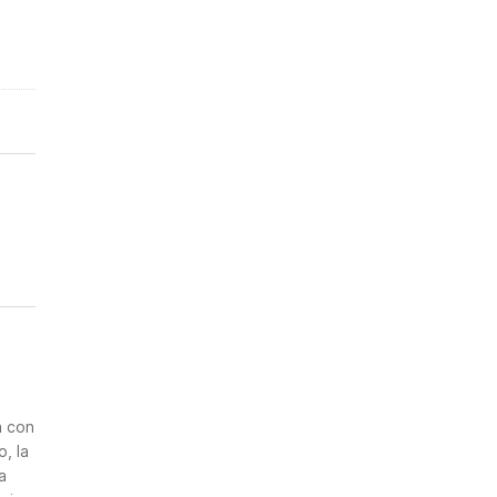
n
a con
, la
a