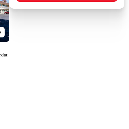
y
rdar