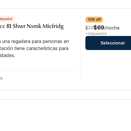
itación!
10% off
cc RI Shwr Nsmk Micfridg
$69
$77
/noche
+ Impuestos
n una regadera para personas en
Seleccionar
itación tiene características para
idades.
om